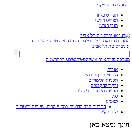
דילוג לתוכן העיקרי
תפריט עליון
תפריט ראשי
תוכן ראשי
התכנית הרב-תחומית במדעי הרוח
הפקולטה למדעי הרוח
אוניברסיטת תל אביב
מערכת פניות
אזור אישי לסטודנטים.יות
להרשמה
אודות
הקבצים בין-תחומיים
תכניות הלימודים
זרקור להקבצים
תכניות מיוחדות בשת"פ
סגל
טפסים
התכנית הרב תחומית במדעי הרוח- שינויים וביטולים
יצירת קשר
הינך נמצא כאן