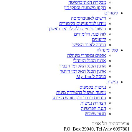
מבקרת האוניברסיטה
תקנון משמעת ופסקי דין
לימודים
רישום לאוניברסיטה
מידע למתעניינים בלימודים
חישוב סיכויי קבלה לתואר ראשון
לוח שנת הלימודים
ידיעונים
כניסה לאזור האישי
סגל ומינהלה
אגפים ומשרדי מינהלה
ארגון הסגל המנהלי
ארגון הסגל האקדמי הבכיר
ארגון הסגל האקדמי הזוטר
כניסה ל-My Tau
נגישות
נגישות בקמפוס
מניעה וטיפול בהטרדה מינית
הנחיות בדבר חוק חופש המידע
הצהרת נגישות
הגנת הפרטיות
תנאי שימוש
אוניברסיטת תל אביב
P.O. Box 39040, Tel Aviv 6997801