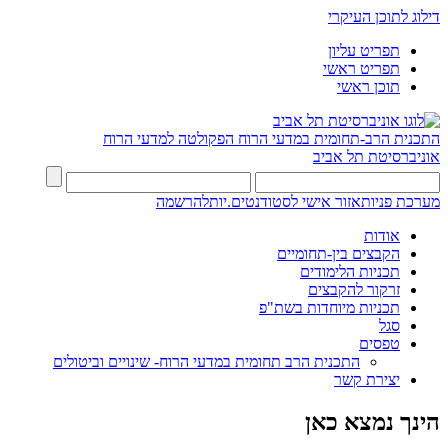
דילוג לתוכן העיקרי
תפריט עליון
תפריט ראשי
תוכן ראשי
התכנית הרב-תחומית במדעי הרוח
הפקולטה למדעי הרוח
אוניברסיטת תל אביב
מערכת פניות
אזור אישי לסטודנטים.יות
להרשמה
אודות
הקבצים בין-תחומיים
תכניות הלימודים
זרקור להקבצים
תכניות מיוחדות בשת"פ
סגל
טפסים
התכנית הרב תחומית במדעי הרוח- שינויים וביטולים
יצירת קשר
הינך נמצא כאן