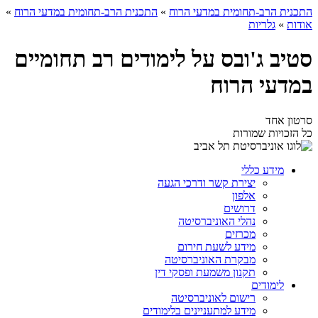
התכנית הרב-תחומית במדעי הרוח
»
התכנית הרב-תחומית במדעי הרוח
»
אודות
»
גלריות
סטיב ג'ובס על לימודים רב תחומיים
במדעי הרוח
סרטון אחד
כל הזכויות שמורות
מידע כללי
יצירת קשר ודרכי הגעה
אלפון
דרושים
נהלי האוניברסיטה
מכרזים
מידע לשעת חירום
מבקרת האוניברסיטה
תקנון משמעת ופסקי דין
לימודים
רישום לאוניברסיטה
מידע למתעניינים בלימודים