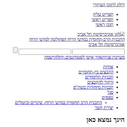
דילוג לתוכן העיקרי
תפריט עליון
תפריט ראשי
תוכן ראשי
התכנית הרב-תחומית במדעי הרוח
הפקולטה למדעי הרוח
אוניברסיטת תל אביב
מערכת פניות
אזור אישי לסטודנטים.יות
להרשמה
אודות
הקבצים בין-תחומיים
תכניות הלימודים
זרקור להקבצים
תכניות מיוחדות בשת"פ
סגל
טפסים
התכנית הרב תחומית במדעי הרוח- שינויים וביטולים
יצירת קשר
הינך נמצא כאן