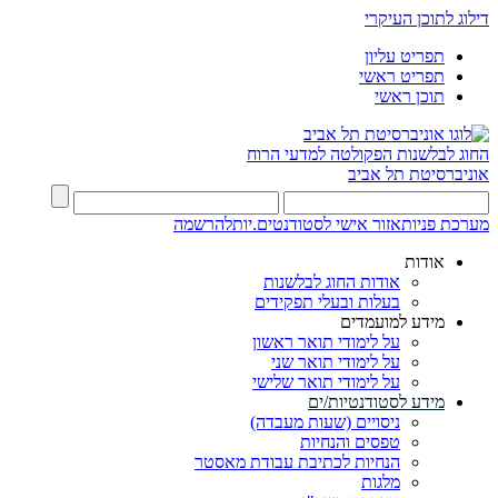
דילוג לתוכן העיקרי
תפריט עליון
תפריט ראשי
תוכן ראשי
החוג לבלשנות
הפקולטה למדעי הרוח
אוניברסיטת תל אביב
מערכת פניות
אזור אישי לסטודנטים.יות
להרשמה
אודות
אודות החוג לבלשנות
בעלות ובעלי תפקידים
מידע למועמדים
על לימודי תואר ראשון
על לימודי תואר שני
על לימודי תואר שלישי
מידע לסטודנטיות/ים
ניסויים (שעות מעבדה)
טפסים והנחיות
הנחיות לכתיבת עבודת מאסטר
מלגות