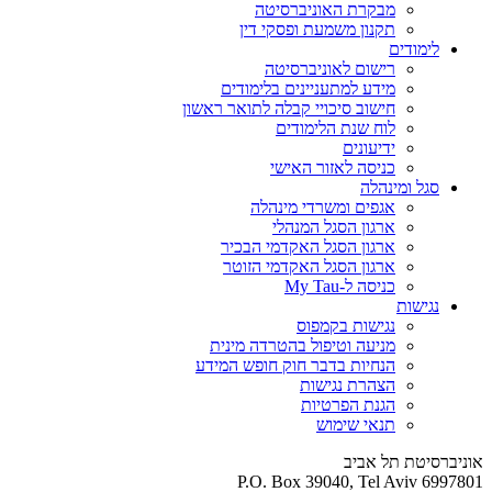
מבקרת האוניברסיטה
תקנון משמעת ופסקי דין
לימודים
רישום לאוניברסיטה
מידע למתעניינים בלימודים
חישוב סיכויי קבלה לתואר ראשון
לוח שנת הלימודים
ידיעונים
כניסה לאזור האישי
סגל ומינהלה
אגפים ומשרדי מינהלה
ארגון הסגל המנהלי
ארגון הסגל האקדמי הבכיר
ארגון הסגל האקדמי הזוטר
כניסה ל-My Tau
נגישות
נגישות בקמפוס
מניעה וטיפול בהטרדה מינית
הנחיות בדבר חוק חופש המידע
הצהרת נגישות
הגנת הפרטיות
תנאי שימוש
אוניברסיטת תל אביב
P.O. Box 39040, Tel Aviv 6997801