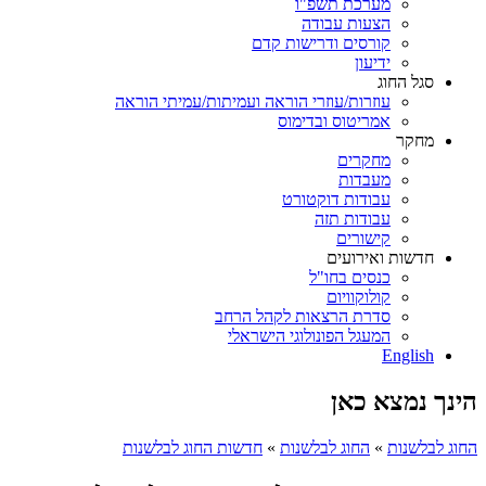
מערכת תשפ"ו
הצעות עבודה
קורסים ודרישות קדם
ידיעון
סגל החוג
עוזרות/עוזרי הוראה ועמיתות/עמיתי הוראה
אמריטוס ובדימוס
מחקר
מחקרים
מעבדות
עבודות דוקטורט
עבודות תזה
קישורים
חדשות ואירועים
כנסים בחו"ל
קולוקוויום
סדרת הרצאות לקהל הרחב
המעגל הפונולוגי הישראלי
English
הינך נמצא כאן
החוג לבלשנות
»
החוג לבלשנות
»
חדשות החוג לבלשנות