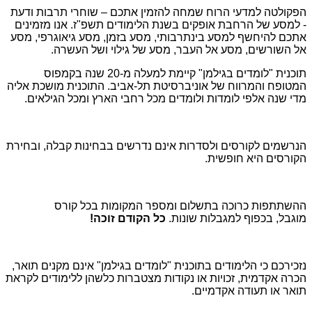
הפקולטה למדעי הרוח שמחה להזמין אתכם – שוחרי תרבות ודעת
- למסע של הרחבת אופקים בשנת הלימודים תשפ"ז. אנו מזמינים
אתכם להיחשף למסע בינתרבותי, מסע בזמן, מסע גיאוגרפי, מסע
אל השורשים, מסע אל העבר, מסע של גילוי ושל העשרה.
תוכנית "לומדים בגילמן" קיימת למעלה מ-20 שנה בקמפוס
המטופח והמרווח של אוניברסיטת תל-אביב. התוכנית מושכת אליה
מדי שנה אלפי לומדות ולומדים מכל רחבי הארץ ומכל הגילאים.
הנרשמים לקורסים ולסדרות אינם נדרשים בבחינות קבלה, ובחירת
הקורסים היא חופשית.
ההשתתפות כרוכה בתשלום ומספר המקומות בכל קורס
מוגבל, בכפוף למגבלות שונות.
כל הקודם זוכה!
נזכירכם כי הלימודים בתוכנית "לומדים בגילמן" אינם מקנים תואר,
הכרה אקדמית, זכויות או נקודות מצטברות כלשהן ללימודים לקראת
תואר או תעודה אקדמיים.