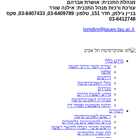
מנהלת התכנית: אושרת אברהם
עורכת ורכזת מנהל התכנית: אילנה שורר
בניין גילמן, חדר 151, טלפון: 03-6409789, 03-6407433, פקס
03-6412748
lomdim@tauex.tau.ac.il
מידע כללי
יצירת קשר ודרכי הגעה
אלפון
דרושים
נהלי האוניברסיטה
מכרזים
מידע לשעת חירום
מבקרת האוניברסיטה
תקנון משמעת ופסקי דין
לימודים
רישום לאוניברסיטה
מידע למתעניינים בלימודים
חישוב סיכויי קבלה לתואר ראשון
לוח שנת הלימודים