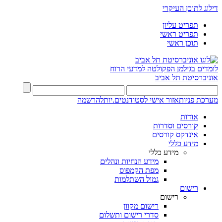
דילוג לתוכן העיקרי
תפריט עליון
תפריט ראשי
תוכן ראשי
לומדים בגילמן
הפקולטה למדעי הרוח
אוניברסיטת תל אביב
מערכת פניות
אזור אישי לסטודנטים.יות
להרשמה
אודות
קורסים וסדרות
אינדקס קורסים
מידע כללי
מידע כללי
מידע הנחיות ונהלים
מפת הקמפוס
גמול השתלמות
רישום
רישום
רישום מקוון
סדרי רישום ותשלום