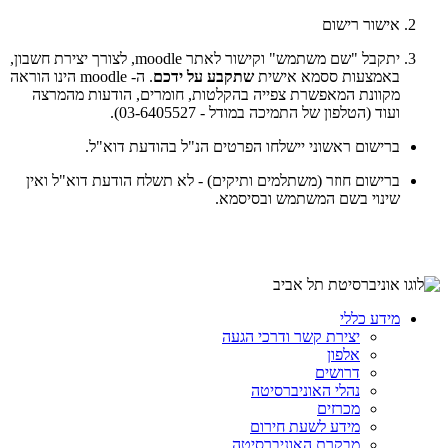
אישור רישום
יתקבל "שם משתמש" וקישור לאתר moodle, לצורך יצירת חשבון,
באמצעות ססמא אישית
שתקבע על ידכם
. ה- moodle הינו הוראה
מקוונת המאפשרת צפייה בהקלטות, חומרים, הודעות מהמרצה
ועוד (הטלפון של התמיכה במודל - 03-6405527).
ברישום ראשוני יישלחו הפרטים הנ"ל בהודעת דוא"ל.
ברישום חוזר (משתלמים ותיקים) - לא תשלח הודעת דוא"ל ואין
שינוי בשם המשתמש ובסיסמא.
מידע כללי
יצירת קשר ודרכי הגעה
אלפון
דרושים
נהלי האוניברסיטה
מכרזים
מידע לשעת חירום
מבקרת האוניברסיטה