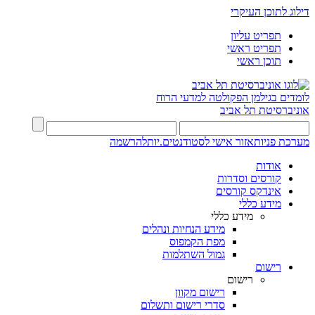
דילוג לתוכן העיקרי
תפריט עליון
תפריט ראשי
תוכן ראשי
לומדים בגילמן
הפקולטה למדעי הרוח
אוניברסיטת תל אביב
מערכת פניות
אזור אישי לסטודנטים.יות
להרשמה
אודות
קורסים וסדרות
אינדקס קורסים
מידע כללי
מידע כללי
מידע הנחיות ונהלים
מפת הקמפוס
גמול השתלמות
רישום
רישום
רישום מקוון
סדרי רישום ותשלום