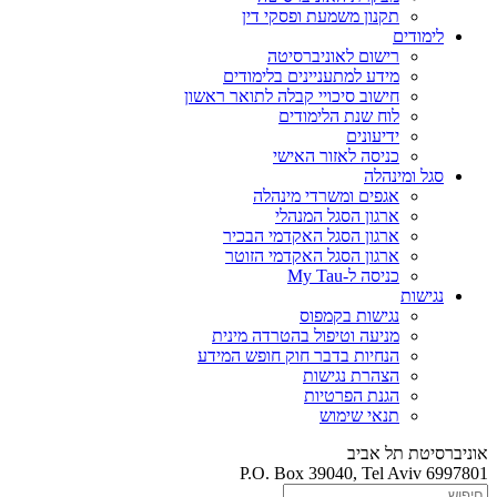
תקנון משמעת ופסקי דין
לימודים
רישום לאוניברסיטה
מידע למתעניינים בלימודים
חישוב סיכויי קבלה לתואר ראשון
לוח שנת הלימודים
ידיעונים
כניסה לאזור האישי
סגל ומינהלה
אגפים ומשרדי מינהלה
ארגון הסגל המנהלי
ארגון הסגל האקדמי הבכיר
ארגון הסגל האקדמי הזוטר
כניסה ל-My Tau
נגישות
נגישות בקמפוס
מניעה וטיפול בהטרדה מינית
הנחיות בדבר חוק חופש המידע
הצהרת נגישות
הגנת הפרטיות
תנאי שימוש
אוניברסיטת תל אביב
P.O. Box 39040, Tel Aviv 6997801