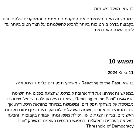
בנושא: מעקב משימות
במפגש זה הציגו העמיתים את התקדמות המיזמים והמחקרים שלהם, ודנו
בקבוצה בדרכים הטובות ביותר להביא להשלמתם על הצד הטוב ביותר עד
לסוף השנה האקדמית.
מפגש 10
11 ביולי 2024
בנושא: Reacting to the Past - משחקי תפקידים בלימוד היסטוריה
במפגש זה אירחנו את
ד"ר אהובה ליברלס
, שהציגה בפנינו את השיטה
הפדגוגית "Reacting to the Past", שאותו היא מובילה בישראל.
שיטה זו
מבוססת על משחקי תפקידים, ומשמשת במיוחד בהוראת היסטוריה, אך
גם בתחומי רוח אחרים,
ושמה דגש על יכולות אקדמיות כגון ניתוח מקורות
ראשוניים, בנייה והצגת טיעון, יכולת משא ומתן, עבודה בקבוצות, והבעה
בעל פה בעברית ובאנגלית.
במפגש התנסינו בעצמנו במשחק "
The
".
Threshold of Democracy