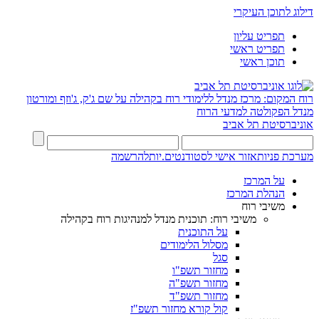
דילוג לתוכן העיקרי
תפריט עליון
תפריט ראשי
תוכן ראשי
רוח המקום: מרכז מנדל ללימודי רוח בקהילה על שם ג'ק, ג'וזף ומורטון
מנדל
הפקולטה למדעי הרוח
אוניברסיטת תל אביב
מערכת פניות
אזור אישי לסטודנטים.יות
להרשמה
על המרכז
הנהלת המרכז
משיבי רוח
משיבי רוח: תוכנית מנדל למנהיגות רוח בקהילה
על התוכנית
מסלול הלימודים
סגל
מחזור תשפ"ו
מחזור תשפ"ה
מחזור תשפ"ד
קול קורא מחזור תשפ"ז