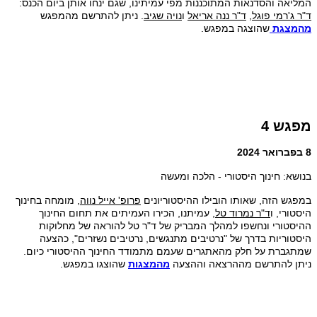
המליאה והסדנאות המתוכננות מפי עמיתינו, שגם ינחו אותן ביום הכנס:
ד"ר ג'רמי פוגל
,
ד"ר ננה אריאל
ו
נויה שגיב
. ניתן להתרשם מהמפגש
מהמצגת
שהוצגה במפגש.
מפגש 4
8 בפברואר 2024
בנושא: חינוך היסטורי - הלכה ומעשה
במפגש הזה, שאותו הובילו ההיסטוריונים
פרופ' אייל נווה
, מומחה בחינוך
היסטורי, ו
ד"ר נמרוד טל
, עמיתנו, הכירו העמיתים את תחום החינוך
ההיסטורי ונחשפו למהלך המבריק של ד"ר טל להוראה של מחלוקות
היסטוריות בדרך של "נרטיבים מתנגשים, נרטיבים נשזרים", כהצעה
שמתגברת על חלק מהאתגרים שעמם מתמודד החינוך ההיסטורי כיום.
ניתן להתרשם מההרצאה וההצעה
מהמצגות
שהוצגו במפגש.