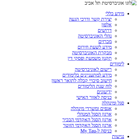
מידע כללי
יצירת קשר ודרכי הגעה
אלפון
דרושים
נהלי האוניברסיטה
מכרזים
מידע לשעת חירום
מבקרת האוניברסיטה
תקנון משמעת ופסקי דין
לימודים
רישום לאוניברסיטה
מידע למתעניינים בלימודים
חישוב סיכויי קבלה לתואר ראשון
לוח שנת הלימודים
ידיעונים
כניסה לאזור האישי
סגל ומינהלה
אגפים ומשרדי מינהלה
ארגון הסגל המנהלי
ארגון הסגל האקדמי הבכיר
ארגון הסגל האקדמי הזוטר
כניסה ל-My Tau
נגישות