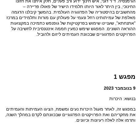
הגימנסיה.
ד"ר דגני, איש חינוך ידוע ורב פעלים, חלק איתנו את חזונו
החינוכי, בין היתר לאור היותו תלמידו הישיר של פאולו פריירה –
מהחשובים בהיסטוריה של הפדגוגיה העולמית.
בהמשך קיבלנו הדגמה
מאלפת של עמיתותינו רחל ונעמי על פעולתן עם מורות ותלמידים במרכז
"אתנחתא", שעניינו שימוש בפרקטיקות של גופנפש כתמיכה במקצועות
ההוראה השונים. המפגש שימש
כמעין חממה אינטנסיבית לחשיבה על
הפרויקטים הפדגוגיים שבכוונת העמיתים ליזום ולהוביל.
מפגש 1
9 בנובמבר 2023
בנושא: היכרות
במפגש זה, לאחר מעגל היכרות נעים ומשמח, הציגו העמיתות והעמיתים
את מחקריהם ואת הפרויקטים הפדגוגיים שבכוונתם לקדם במהלך השנה,
ותרמו אלה לאלה רעיונות וכיוונים.