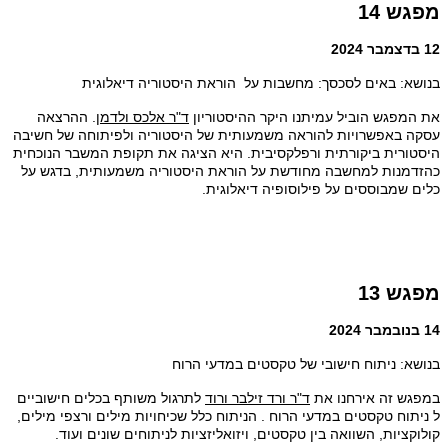
מפגש 14
12 בדצמבר 2024
בנושא: באים לסכסך: מחשבות על הוראת היסטוריה דיאלוגית
את המפגש הוביל עמיתנו היקר ההיסטוריון
ד"ר אלכס ולדמן
. ההרצאה
עסקה באפשרויות להוראה משמעותית של היסטוריה ולפיתוחה של חשיבה
היסטורית ביקורתית ורפלקסיבית. היא הציגה את תקופת המשבר הנוכחית
כהזדמנות למחשבה מחודשת על הוראת היסטוריה משמעותית, בדגש על
כלים שמבוססים על פילוסופיה דיאלוגית.
מפגש 13
14 בנובמבר 2024
בנושא: ניתוח חישובי של טקסטים במדעי הרוח
במפגש זה אירחנו את
ד"ר ורד זילבר ורוד
לתרגול משותף בכלים חישוביים
ל ניתוח טקסטים במדעי הרוח .
הניתוח כלל שכיחויות מילים ורצפי מילים,
קולוקציות, השוואה בין טקסטים, ויזואליזציות לניתוחים שונים ועוד.