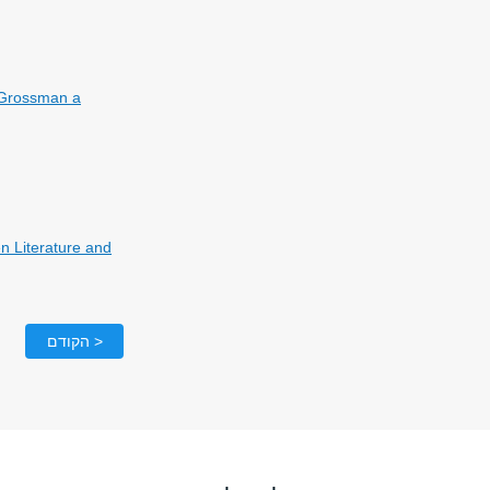
d Grossman a
 Literature and
< הקודם