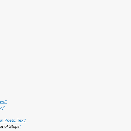
iew"
ky"
l Poetic Text"
et of Steps
"