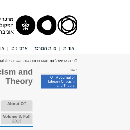
תוכן
תפריט
עליון
ראשי
מרכז 
הפקולט
אוניבר
אודות
צוות המרכז
ארכיונים
או
|
|
|
הינך נמצא כאן
>
מרכז קיפ לחקר הספרות והתרבות העברית
>
glish
icism and
ראשי
OT: A Journal of
Theory
Literary Criticism
and Theory
About OT
Volume 3, Fall
2013