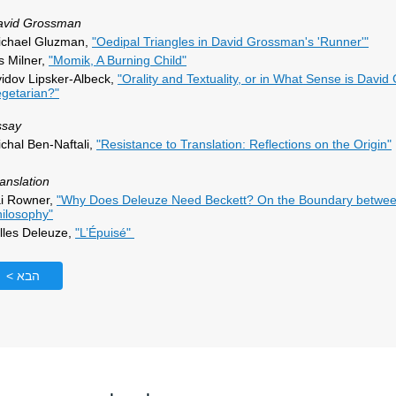
avid Grossman
ichael Gluzman,
"Oedipal Triangles in David Grossman's 'Runner'"
is Milner,
"Momik, A Burning Child"
idov Lipsker-Albeck,
"Orality and Textuality, or in What Sense is Davi
getarian?"
ssay
chal Ben-Naftali,
"Resistance to Translation: Reflections on the Origin"
anslation
ai Rowner,
"Why Does Deleuze Need Beckett? On the Boundary between
ilosophy"
lles Deleuze,
"L’Épuisé"
הבא >