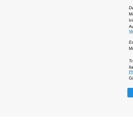
D
M
Ir
Av
Ve
E
Mi
Tr
Il
Ph
Gi