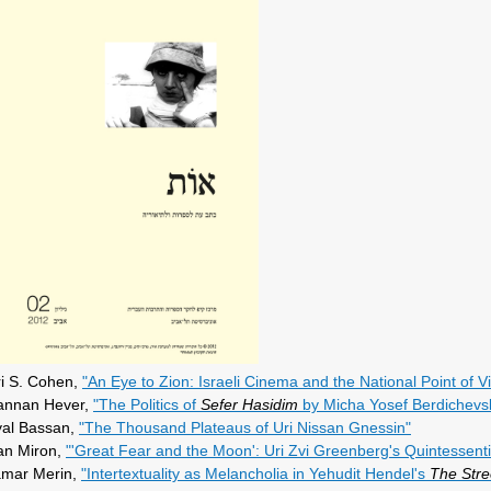
i S. Cohen,
"An Eye to Zion: Israeli Cinema and the National Point of V
annan Hever,
"The Politics of
Sefer Hasidim
by Micha Yosef Berdichevs
yal Bassan,
"The Thousand Plateaus of Uri Nissan Gnessin"
an Miron,
"'Great Fear and the Moon': Uri Zvi Greenberg's Quintessentia
amar Merin,
"Intertextuality as Melancholia in Yehudit Hendel's
The Stre