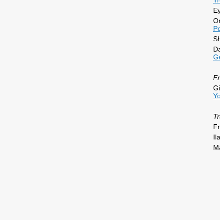
Tr
Ey
Or
Po
Sh
D
G
Fr
Gi
Yo
Tr
Fr
Il
Ma