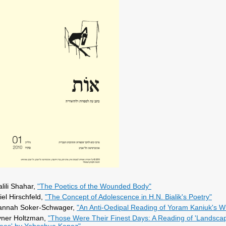
lili Shahar,
"The Poetics of the Wounded Body"
iel Hirschfeld,
"The Concept of Adolescence in H.N. Bialik's Poetry"
annah Soker-Schwager,
"An Anti-Oedipal Reading of Yoram Kaniuk's Wr
vner Holtzman,
"Those Were Their Finest Days: A Reading of 'Landsca