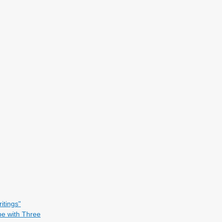
itings"
pe with Three