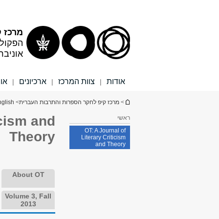
תוכן
תפריט
עליון
ראשי
מרכז 
הפקולט
אוניבר
אודות
צוות המרכז
ארכיונים
או
|
|
|
הינך נמצא כאן
>
מרכז קיפ לחקר הספרות והתרבות העברית
>
glish
icism and
ראשי
OT: A Journal of
Theory
Literary Criticism
and Theory
About OT
Volume 3, Fall
2013