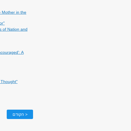
e Mother in the
or"
s of Nation and
ncouraged': A
y Thought"
< הקודם