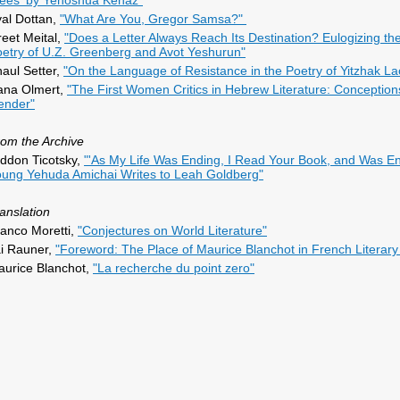
ees' by Yehoshua Kenaz"
al Dottan,
"What Are You, Gregor Samsa?"
eet Meital,
"Does a Letter Always Reach Its Destination? Eulogizing th
etry of U.Z. Greenberg and Avot Yeshurun"
aul Setter,
"On the Language of Resistance in the Poetry of Yitzhak La
ana Olmert,
"The First Women Critics in Hebrew Literature: Conception
ender"
om the Archive
ddon Ticotsky,
"'As My Life Was Ending, I Read Your Book, and Was E
ung Yehuda Amichai Writes to Leah Goldberg"
anslation
anco Moretti,
"Conjectures on World Literature"
ai Rauner,
"Foreword: The Place of Maurice Blanchot in French Literar
urice Blanchot,
"La recherche du point zero"