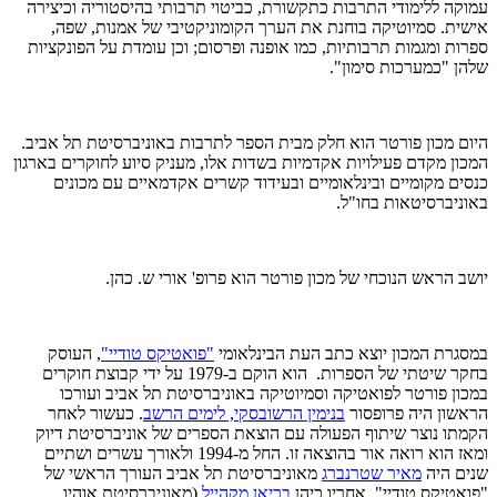
עמוקה ללימודי התרבות כתקשורת, כביטוי תרבותי בהיסטוריה וכיצירה
אישית. סמיוטיקה בוחנת את הערך הקומוניקטיבי של אמנות, שפה,
ספרות ומגמות תרבותיות, כמו אופנה ופרסום; וכן עומדת על הפונקציות
שלהן "כמערכות סימון".
היום מכון פורטר הוא חלק מבית הספר לתרבות באוניברסיטת תל אביב.
המכון מקדם פעילויות אקדמיות בשדות אלו, מעניק סיוע לחוקרים בארגון
כנסים מקומיים ובינלאומיים ובעידוד קשרים אקדמאיים עם מכונים
באוניברסיטאות בחו"ל.
יושב הראש הנוכחי של מכון פורטר הוא פרופ' אורי ש. כהן.
במסגרת המכון יוצא כתב העת הבינלאומי
"פואטיקס טודיי"
, העוסק
בחקר שיטתי של הספרות. הוא הוקם ב-1979 על ידי קבוצת חוקרים
במכון פורטר לפואטיקה וסמיוטיקה באוניברסיטת תל אביב ועורכו
הראשון היה פרופסור
בנימין הרשובסקי, לימים הרשב
. כעשור לאחר
הקמתו נוצר שיתוף הפעולה עם הוצאת הספרים של אוניברסיטת דיוק
ומאז הוא רואה אור בהוצאה זו. החל מ-1994 ולאורך עשרים ושתיים
שנים היה
מאיר שטרנברג
מאוניברסיטת תל אביב העורך הראשי של
"פואטיקס טודיי". אחריו כיהן
בריאן מקהייל
(מאוניברסיטת אוהיו