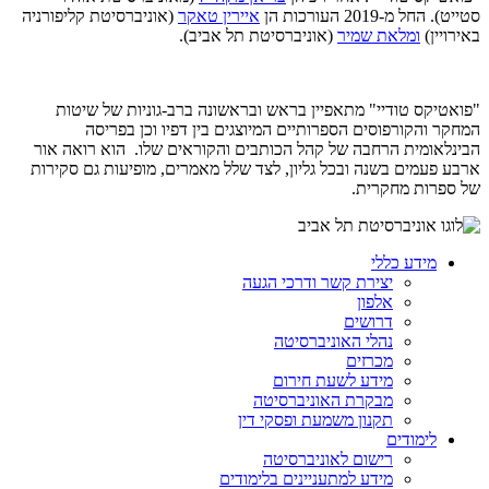
סטייט). החל מ-2019 העורכות הן
איירין טאקר
(אוניברסיטת קליפורניה
באירויין)
ומלאת שמיר
(אוניברסיטת תל אביב).
"פואטיקס טודיי" מתאפיין בראש ובראשונה ברב-גוניות של שיטות
המחקר והקורפוסים הספרותיים המיוצגים בין דפיו וכן בפריסה
הבינלאומית הרחבה של קהל הכותבים והקוראים שלו. הוא רואה אור
ארבע פעמים בשנה ובכל גליון, לצד שלל מאמרים, מופיעות גם סקירות
של ספרות מחקרית.
מידע כללי
יצירת קשר ודרכי הגעה
אלפון
דרושים
נהלי האוניברסיטה
מכרזים
מידע לשעת חירום
מבקרת האוניברסיטה
תקנון משמעת ופסקי דין
לימודים
רישום לאוניברסיטה
מידע למתעניינים בלימודים