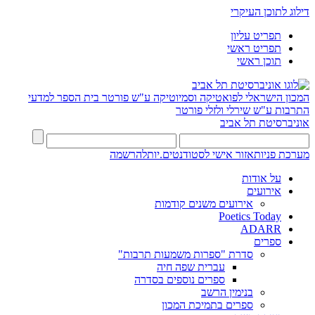
דילוג לתוכן העיקרי
תפריט עליון
תפריט ראשי
תוכן ראשי
המכון הישראלי לפואטיקה וסמיוטיקה ע"ש פורטר
בית הספר למדעי
התרבות ע"ש שירלי ולזלי פורטר
אוניברסיטת תל אביב
מערכת פניות
אזור אישי לסטודנטים.יות
להרשמה
על אודות
אירועים
אירועים משנים קודמות
Poetics Today
ADARR
ספרים
סדרת "ספרות משמעות תרבות"
עברית שפה חיה
ספרים נוספים בסדרה
בנימין הרשב
ספרים בתמיכת המכון