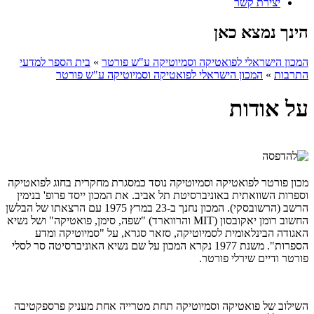
יצירת קשר
הינך נמצא כאן
המכון הישראלי לפואטיקה וסמיוטיקה ע"ש פורטר
»
בית הספר למדעי
התרבות
»
המכון הישראלי לפואטיקה וסמיוטיקה ע"ש פורטר
על אודות
מכון פורטר לפואטיקה וסמיוטיקה נוסד כמסגרת מחקרית בחוג לפואטיקה
וספרות השוואתית באוניברסיטת תל אביב. את המכון ייסד פרופ' בנימין
הרשב (הרשובסקי). המכון נחנך ב-23 במרץ 1975 עם הרצאתו של הבלשן
החשוב רומן יאקובסון (
MIT
והרווארד) "שפה, סימן, פואטיקה" ושל נשיא
האגודה הבינלאומית לסמיוטיקה, סזאר סגרא, על "סמיוטיקה ומדע
הספרות". משנת 1977 נקרא המכון על שם נשיא האוניברסיטה סר לסלי
פורטר ודיים שירלי פורטר.
השילוב של פואטיקה וסמיוטיקה תחת מטרייה אחת מעניק פרספקטיבה