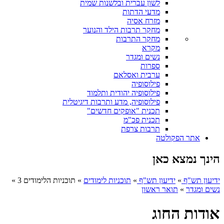
לשון עברית ובלשנות שמית
מדעי הדתות
מזרח אסיה
מחקר תרבות הילד והנוער
מחקר התרבות
מקרא
נשים ומגדר
ספרות
ערבית ואסלאם
פילוסופיה
פילוסופיה יהודית ותלמוד
פילוסופיה, מדע ותרבות דיגיטלית
תכנית "אופקים חדשים"
תכנית פכ"מ
תרבות צרפת
אתר הפקולטה
הינך נמצא כאן
ידיעון תש"ף
»
ידיעון תש"ף
»
תוכניות לימודים
»
תוכניות הלימודים 3
»
נשים ומגדר
»
תואר ראשון
אודות החוג