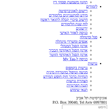
תקנון משמעת ופסקי דין
לימודים
רישום לאוניברסיטה
מידע למתעניינים בלימודים
חישוב סיכויי קבלה לתואר ראשון
לוח שנת הלימודים
ידיעונים
כניסה לאזור האישי
סגל ומינהלה
אגפים ומשרדי מינהלה
ארגון הסגל המנהלי
ארגון הסגל האקדמי הבכיר
ארגון הסגל האקדמי הזוטר
כניסה ל-My Tau
נגישות
נגישות בקמפוס
מניעה וטיפול בהטרדה מינית
הנחיות בדבר חוק חופש המידע
הצהרת נגישות
הגנת הפרטיות
תנאי שימוש
אוניברסיטת תל אביב
P.O. Box 39040, Tel Aviv 6997801