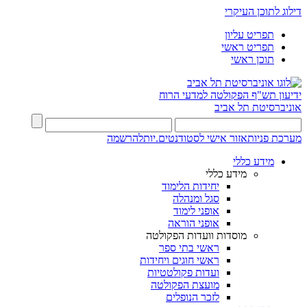
דילוג לתוכן העיקרי
תפריט עליון
תפריט ראשי
תוכן ראשי
ידיעון תש"ף
הפקולטה למדעי הרוח
אוניברסיטת תל אביב
מערכת פניות
אזור אישי לסטודנטים.יות
להרשמה
מידע כללי
מידע כללי
יחידות הלימוד
סגל ומנהלה
אופני לימוד
אופני הוראה
מוסדות וועדות הפקולטה
ראשי בתי ספר
ראשי חוגים ויחידות
ועדות פקולטטיות
מועצת הפקולטה
לזכר הנופלים