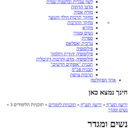
לשון עברית ובלשנות שמית
מדעי הדתות
מזרח אסיה
מחקר תרבות הילד והנוער
מחקר התרבות
מקרא
נשים ומגדר
ספרות
ערבית ואסלאם
פילוסופיה
פילוסופיה יהודית ותלמוד
פילוסופיה, מדע ותרבות דיגיטלית
תכנית "אופקים חדשים"
תכנית פכ"מ
תרבות צרפת
אתר הפקולטה
הינך נמצא כאן
ידיעון תש"ף
»
ידיעון תש"ף
»
תוכניות לימודים
»
תוכניות הלימודים 3
»
נשים ומגדר
נשים ומגדר