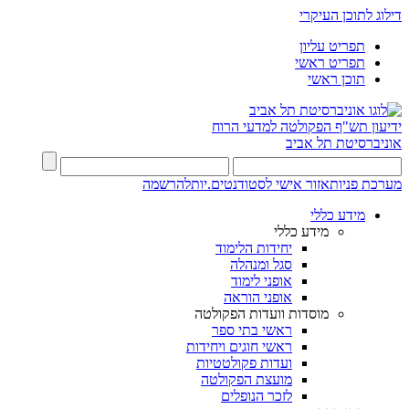
דילוג לתוכן העיקרי
תפריט עליון
תפריט ראשי
תוכן ראשי
ידיעון תש"ף
הפקולטה למדעי הרוח
אוניברסיטת תל אביב
מערכת פניות
אזור אישי לסטודנטים.יות
להרשמה
מידע כללי
מידע כללי
יחידות הלימוד
סגל ומנהלה
אופני לימוד
אופני הוראה
מוסדות וועדות הפקולטה
ראשי בתי ספר
ראשי חוגים ויחידות
ועדות פקולטטיות
מועצת הפקולטה
לזכר הנופלים