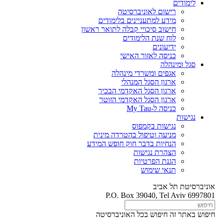
לימודים
רישום לאוניברסיטה
מידע למתעניינים בלימודים
חישוב סיכויי קבלה לתואר ראשון
לוח שנת הלימודים
ידיעונים
כניסה לאזור האישי
סגל ומינהלה
אגפים ומשרדי מינהלה
ארגון הסגל המנהלי
ארגון הסגל האקדמי הבכיר
ארגון הסגל האקדמי הזוטר
כניסה ל-My Tau
נגישות
נגישות בקמפוס
מניעה וטיפול בהטרדה מינית
הנחיות בדבר חוק חופש המידע
הצהרת נגישות
הגנת הפרטיות
תנאי שימוש
אוניברסיטת תל אביב
P.O. Box 39040, Tel Aviv 6997801
חיפוש באתר זה
חיפוש בכל האוניברסיטה