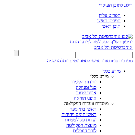
דילוג לתוכן העיקרי
תפריט עליון
תפריט ראשי
תוכן ראשי
ידיעון תש"ף
הפקולטה למדעי הרוח
אוניברסיטת תל אביב
מערכת פניות
אזור אישי לסטודנטים.יות
להרשמה
מידע כללי
מידע כללי
יחידות הלימוד
סגל ומנהלה
אופני לימוד
אופני הוראה
מוסדות וועדות הפקולטה
ראשי בתי ספר
ראשי חוגים ויחידות
ועדות פקולטטיות
מועצת הפקולטה
לזכר הנופלים