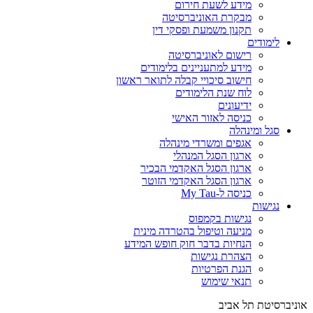
מידע לשעת חירום
מבקרת האוניברסיטה
תקנון משמעת ופסקי דין
לימודים
רישום לאוניברסיטה
מידע למתעניינים בלימודים
חישוב סיכויי קבלה לתואר ראשון
לוח שנת הלימודים
ידיעונים
כניסה לאזור האישי
סגל ומינהלה
אגפים ומשרדי מינהלה
ארגון הסגל המנהלי
ארגון הסגל האקדמי הבכיר
ארגון הסגל האקדמי הזוטר
כניסה ל-My Tau
נגישות
נגישות בקמפוס
מניעה וטיפול בהטרדה מינית
הנחיות בדבר חוק חופש המידע
הצהרת נגישות
הגנת הפרטיות
תנאי שימוש
אוניברסיטת תל אביב