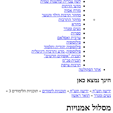
לשון עברית ובלשנות שמית
מדעי הדתות
מזרח אסיה
מחקר תרבות הילד והנוער
מחקר התרבות
מקרא
נשים ומגדר
ספרות
ערבית ואסלאם
פילוסופיה
פילוסופיה יהודית ותלמוד
פילוסופיה, מדע ותרבות דיגיטלית
תכנית "אופקים חדשים"
תכנית פכ"מ
תרבות צרפת
אתר הפקולטה
הינך נמצא כאן
ידיעון תש"ף
»
ידיעון תש"ף
»
תוכניות לימודים
»
תוכניות הלימודים 3
»
נשים ומגדר
»
תואר ראשון
מסלול אמנויות