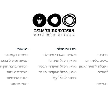
סגל ומינהלה
נגישות
יברסיטה
אגפים ומשרדי מינהלה
נגישות בקמפוס
יינים בלימודים
ארגון הסגל המנהלי
מניעה וטיפול בהטר
י קבלה לתואר ראשון
ארגון הסגל האקדמי הבכיר
הנחיות בדבר חוק ח
ימודים
ארגון הסגל האקדמי הזוטר
הצהרת נגישות
כניסה ל-My Tau
הגנת הפרטיות
 האישי
תנאי שימוש