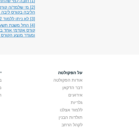
[1] חובה למי שהתחיל/ה בתש"ף
[2] מי שלמד/ה קו
הליבה בקורס ליבה 
[3] לא ניתן ללמוד 2 מסלולים - מורחב או מצומצם - מאותה פקולטה
[4] החל משנת תשע
קורס אקדמי אחד בשפ
ומגדר מוצע הקורס 
על הפקולטה
י
אודות הפקולטה
ב
דבר הדקאן
מ
אירועים
ת
גלריות
ללמוד אצלנו
תולדות הבנין
לקהל הרחב