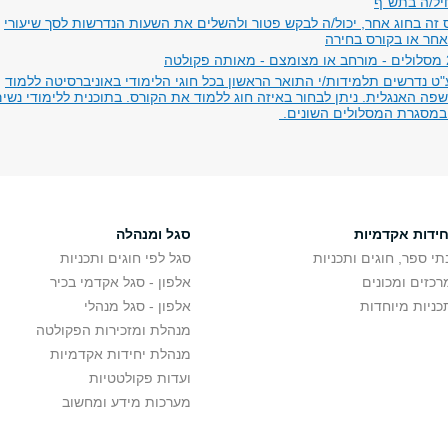
רס זה בחוג אחר, יכול/ה לבקש פטור ולהשלים את השעות הנדרשות לסך שיעורי
אחר או בקורס בחירה
"ט נדרשים תלמידות/י התואר הראשון בכל חוגי הלימודי באוניברסיטה ללמוד
ה האנגלית. ניתן לבחור באיזה חוג ללמוד את הקורס. בתוכנית ללימודי נשי
במסגרת המסלולים השונים.
חידות אקדמיות
סגל ומנהלה
תי ספר, חוגים ותכניות
סגל לפי חוגים ותכניות
רכזים ומכונים
אלפון - סגל אקדמי בכיר
כניות מיוחדות
אלפון - סגל מנהלי
מנהלת ומזכירות הפקולטה
מנהלת יחידות אקדמיות
ועדות פקולטטיות
מערכות מידע ומחשוב