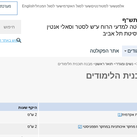
מערכת פ
אלפון
שער לסטודנטים
שער לסגל האקדמי
שער לסגל המנהלי
English
 תש"ף
חיפוש
ה למדעי הרוח
ע"ש לסטר וסאלי אנטין
סיטת תל אביב
חיפוש באתר ז
ודים
אתר הפקולטה
>
נשים ומגדר
>
תואר ראשון
> מבנה תוכנית הלימודים
ית הלימודים
היקף שעות
ות אקדמית
[1]
2 ש"ס
ת מחקר איכותניות במחקר הפמניסטי
[2]
2 ש"ס