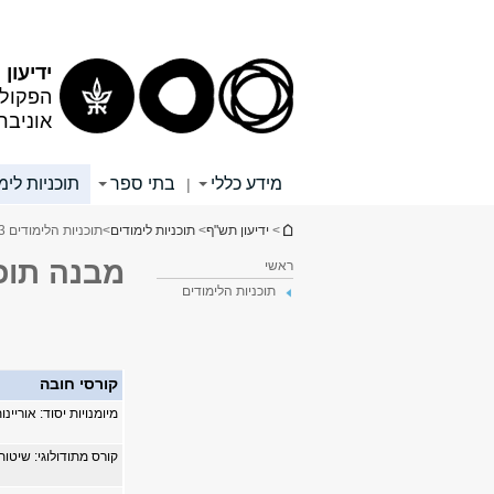
תוכן
תפריט
עליון
ראשי
ידיעון
הפקולט
אוניבר
מידע כללי
בתי ספר
תוכניות לימ
|
הינך נמצא כאן
>
ידיעון תש"ף
>
תוכניות לימודים
>
תוכניות הלימודים 3
מבנה תוכנ
ראשי
תוכניות הלימודים
קורסי חובה
מיומנויות יסוד: אוריינ
קורס מתודולוגי: שיטו