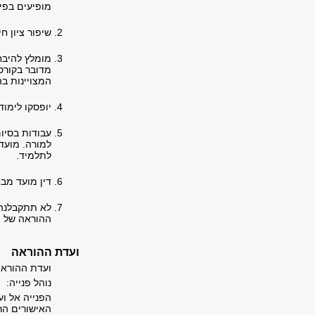
מופיעים בפי
שיפור ציון ח
מומלץ להיבחן
מדובר בקורס
המצויינות בהוראות האוניברסי
יופסקו לימודיהם ש
עבודות בסיום
למורה. מועד
לתלמיד.
דין מועד מבח
לא תתקבלנה 
ההוראה של ה
ועדת ההוראה
ועדת ההוראה
נוהל פנייה:
הפנייה אל ו
האישורים הרל