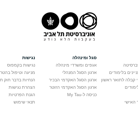
סגל ומינהלה
נגישות
יברסיטה
אגפים ומשרדי מינהלה
נגישות בקמפוס
יינים בלימודים
ארגון הסגל המנהלי
מניעה וטיפול בהטר
י קבלה לתואר ראשון
ארגון הסגל האקדמי הבכיר
הנחיות בדבר חוק ח
ימודים
ארגון הסגל האקדמי הזוטר
הצהרת נגישות
כניסה ל-My Tau
הגנת הפרטיות
 האישי
תנאי שימוש