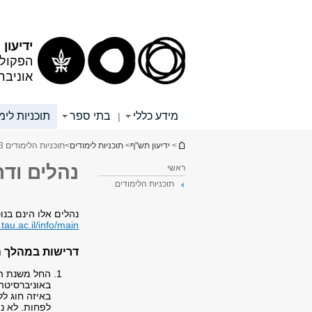
תוכן
תפריט
עליון
ראשי
ידיעון
הפקולט
אוניבר
מידע כללי
בתי ספר
תוכניות לימ
|
הינך נמצא כאן
>
ידיעון תש"ף
>
תוכניות לימודים
>
תוכניות הלימודים 3
נהלים וד
ראשי
תוכניות הלימודים
נהלים אלו הינם בנ
tau.ac.il/info/main
דרישות במהלך ה
החל משנת הל
באוניברסיטה
לפחות. לא נ