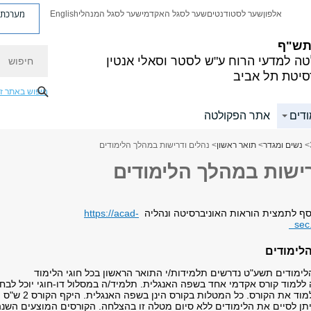
מערכת פ
אלפון
שער לסטודנטים
שער לסגל האקדמי
שער לסגל המנהלי
English
 תש"ף
חיפוש
ה למדעי הרוח
ע"ש לסטר וסאלי אנטין
סיטת תל אביב
חיפוש באתר ז
ודים
אתר הפקולטה
>
נשים ומגדר
>
תואר ראשון
> נהלים ודרישות במהלך הלימודים
רישות במהלך הלימודים
וסף לתמצית הוראות האוניברסיטה ונהליה
https://acad-
sec.
לימודים
ימודים תשע"ט נדרשים תלמידות/י התואר הראשון בכל חוגי הלימוד
 ללמוד קורס אקדמי אחד בשפה האנגלית. תלמיד/ה במסלול דו-חוגי יוכל לבחו
באיזה חוג ללמוד את הקורס. כל המטלות בקורס הינן בשפה האנגלית. היקף הקורס 2 ש"ס
יתן לסיים את הלימודים ללא סיום מטלה זו בהצלחה. הקורסים המוצעים השנ