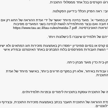
רוט הקורסים בכל אחד ממסלולי התוכנית.
יובי: ראה הפרק הכללי בידיעון הפקולטה.
 במועדי א'. מועד בחינה מיוחד יאושר על ידי ועדת ההוראה של החוג רק אם
 חובה ואם נבצר מהתלמיד/ה לגשת לבחינה בשני המועדים מסיבות
טה. https://www.tau.ac.il/tau-rules/meida-7.pdf
ל תלמידים שיצברו 5 כישלונות ויותר.
 קורס או בסיום סמינריון יימסרו רק באמצעות מזכירות חוג המתאים ולא ישיר
י הגשת העבודות מפורסמים בלוח המבחנים באתר האינטרנט ובמידע אישי
ן-בית כדין מועד מבחן כיתה.
עבודות באיחור, אלא רק במקרים חריגים ביותר, באישור מיוחד של ועדת
תוכנית.
 של התוכנית עוסקת בתוכניות לימודים ובפניות תלמידות/ים.
עדת ההוראה של התוכנית תועבר בכתב באמצעות מזכירות התוכנית, ובצירוף כ
וונטיים.