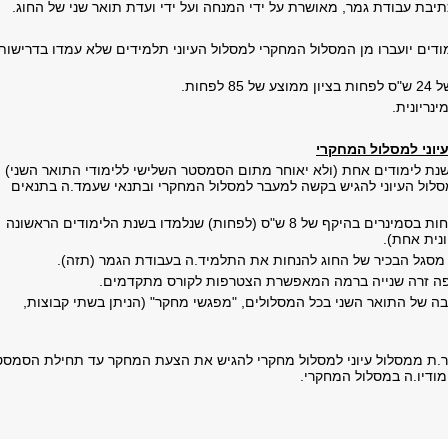
בת עבודת גמר, מאושרת על ידי המנחה ועל ידי ועדת תואר שני של החוג.
ודים יועברו מן המסלול המחקרי למסלול העיוני תלמידים שלא עמדו בדרישות
 לפחות.
נריונית
.
וני למסלול המחקרי
שנת לימודים אחת (ולא יאוחר מתום הסמסטר השלישי ללימודי התואר השני)
סלול העיוני להגיש בקשה למעבר למסלול המחקרי ובתנאי שעמד.ה בתנאים
- ציון ממוצע 85 לפחות בסמינרים בהיקף של 8 ש"ס (לפחות) שנלמדו בשנת הלימודים הראשונה
ונית אחת).
סגל הבכיר של החוג להנחות את התלמיד.ה בעבודת הגמר (תזה).
פה זרה שנייה ברמה המאפשרת הצטרפות לקורס מתקדמים.
ה של התואר השני בכל המסלולים, "מפגשי מחקר" (הניתן בשתי קבוצות,
ר.ת ממסלול עיוני למסלול מחקרי להגיש את הצעת המחקר עד תחילת הסמסט
מודיו.ה במסלול המחקרי.