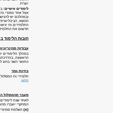
יוצרת.
לימודים אישיים:
בא
ובמהלכם יש להגיש 
הנושא, הביבליוגרפי
התלמידים.ות יגישו
תרשום את התלמיד.ה
חובות הלימוד במ
עבודות סמינריוניות
במהלך הלימודים יש
הראשונה, בהדרכתם.ן
התואר השני בחוג ל
בחינת גמר
תלמידי.ות המסלול י
החוג
.
מעבר מהמסלול המח
לאחר שנת לימודים 
המחקרי יועברו מהמ
(א)
השלמת סמינרים בהיקף של 12 ש"ס