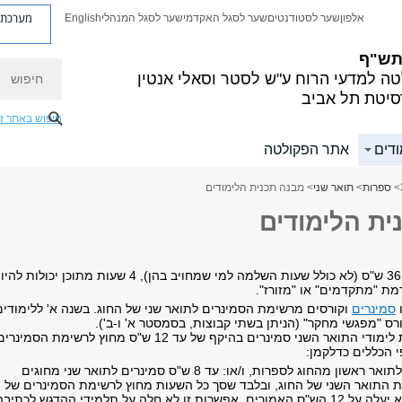
מערכת פ
אלפון
שער לסטודנטים
שער לסגל האקדמי
שער לסגל המנהלי
English
 תש"ף
חיפוש
ה למדעי הרוח
ע"ש לסטר וסאלי אנטין
סיטת תל אביב
חיפוש באתר ז
ודים
אתר הפקולטה
>
ספרות
>
תואר שני
> מבנה תכנית הלימודים
ית הלימודים
לימודים בהיקף של 36 ש"ס (לא כולל שעות השלמה למי שמחויב בהן), 4 שעות מתוכן יכולות 
מת "מתקדמים" או "מזורז".
סמינרים
וקורסים מרשימת הסמינרים לתואר שני של החוג. בשנה א' ללימודים
ס "מפגשי מחקר" (הניתן בשתי קבוצות, בסמסטר א' ו-ב').
ניתן ללמוד במסגרת לימודי התואר השני סמינרים בהיקף של עד 12 ש"ס מחוץ לרשימת הסמינרי
י הכללים כדלקמן:
עד 8 ש"ס סמינרים לתואר ראשון מהחוג לספרות, ו/או: עד 8 ש"ס סמינרים לתואר שני מחוגים
ת התואר השני של החוג, ובלבד שסך כל השעות מחוץ לרשימת הסמינרים של
התואר השני בחוג לא יעלה על 12 הש"ס האמורים. אפשרות זו לא חלה על תלמידי ההדגש לכתיב