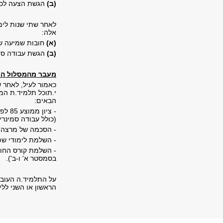
(ב)
הגשת הצעה לכתי
לאחר שתי שנות לימ
אלה:
(
א)
חובות שמיעה של 24 ש"ס לפחות בציון ממוצע של 85
(
ב)
הגשת עבודה סמי
מעבר מהמסלול העי
כאמור לעיל, לאחר 
י.תוכל תלמיד.ת המ
הבאים:
(כולל עבודה סמינרי
- הסכמה של מרצה מ
- השלמת לימודי ש
- השלמת קורס החוב
בסמסטר א' ו-ב').
על התלמיד.ה העוב
הראשון או השני ללי