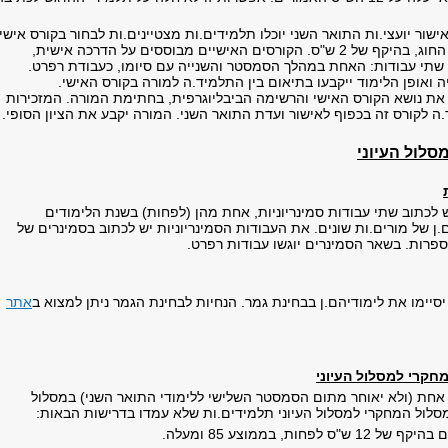
ישור יועצי.ות התואר השני יוכלו תלמידים.ות מצטיינים.ות לבחור בקורס אישי
אצל אחד ממורי.ות החוג, בהיקף של 2 ש"ס. הקורסים האישיים מבוססים על הדרכה אישית,
שתי עבודות: האחת במהלך הסמסטר והשנייה עם סיומו, כעבודת רפרט.
ה ואופן הלימוד ייקבעו בתיאום בין התלמיד.ה למורה בקורס האישי.
 את נושא הקורס האישי והרשימה הביבליוגרפית, בחתימת המורה. המזכירות
 לקורס זה בכפוף לאישור ועדת התואר השני. המורה יקבע את הציון הסופי.
סלול העיוני
 לכתוב שתי עבודות סמינריוניות, אחת מהן (לפחות) בשנת הלימודים
 של מורים.ות שונים. את העבודות הסמינריוניות יש לכתוב בסמינרים של
ספרות. בשאר הסמינרים יוגשו עבודות רפרט.
סיימו את לימודיהם.ן בבחינת גמר.
הנחיות לבחינת הגמר ניתן למצוא ב
אתר
קרי למסלול העיוני
אחת (ולא יאוחר מתום הסמסטר השלישי ללימודי התואר השני) במסלול
סלול המחקרי למסלול העיוני תלמידים.ות שלא עמדו בדרישות הבאות:
 לפחות, בממוצע 85 ומעלה.