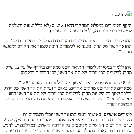
היקף הלימודים במסלול המחקרי הוא 28 ש"ס (לא כולל שעות השלמה
למי שמחויבים.ות בהן, ולימודי שפה זרה שנייה).
התלמידים.ות יבחרו את ה
סמינרים
והקורסים מרשימת הסמינרים של
התואר השני של החוג. בשנה א' ללימודים חובה ללמוד את הקורס "מפגשי
מחקר".
ניתן ללמוד במסגרת לימודי התואר השני סמינרים בהיקף של עד 12 ש"ס
מחוץ לרשימת הסמינרים של התואר השני, לפי הכללים כדלקמן:
עד 8 ש"ס סמינרים לתואר ראשון מהחוג לספרות, ו/או: עד 8 ש"ס
סמינרים לתואר שני מחוגים אחרים, באישור ועדת התואר השני של החוג,
ובלבד שסך כל השעות מחוץ לרשימת הסמינרים של התואר השני בחוג
לא יעלה על 12 הש"ס האמורים. אפשרות זו לא חלה על תלמידי ההדגש
לכתיבה יוצרת.
לימודים אישיים:
באישור יועצי התואר השני יוכלו תלמידים.ות
מצטיינים.ות לבחור בקורס אישי אצל אחד.ת ממורי.ות החוג, בהיקף של 2
ש"ס. הקורסים האישיים מבוססים על הדרכה אישית, ובמהלכם יש להגיש
שתי עבודות: האחת במהלך הסמסטר והשנייה עם סיומו, כעבודת רפרט.