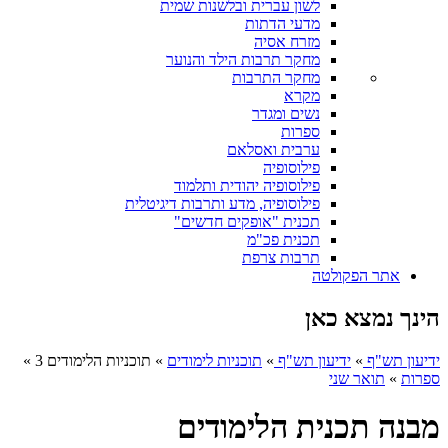
לשון עברית ובלשנות שמית
מדעי הדתות
מזרח אסיה
מחקר תרבות הילד והנוער
מחקר התרבות
מקרא
נשים ומגדר
ספרות
ערבית ואסלאם
פילוסופיה
פילוסופיה יהודית ותלמוד
פילוסופיה, מדע ותרבות דיגיטלית
תכנית "אופקים חדשים"
תכנית פכ"מ
תרבות צרפת
אתר הפקולטה
הינך נמצא כאן
ידיעון תש"ף
»
ידיעון תש"ף
»
תוכניות לימודים
»
תוכניות הלימודים 3
»
ספרות
»
תואר שני
מבנה תכנית הלימודים