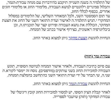
של התלמיד.ה בשנה השנייה תיקבע בהידברות עם מנחה עבודת-הגמר,
ותכלול סמינרים רלוונטיים לנושא העבודה, מלימודי החוג או מלימודי חוגים
אחרים, בכפוף לכללי החוג.
עד תום הסמסטר השני, ולכל המאוחר השלישי, של הלימודים במסלול
המחקרי י.תגיש התלמיד.ה לאישור ועדת התואר השני של החוג את הצעת
המחקר, הכוללת את נושא העבודה ופירוט קצר של תוכניתו.ה, וכן
ביבליוגרפיה ראשונית, בצירוף אישור בכתב של המנחה.
הנחיות להגשת
הצעת מחקר
ניתן למצוא באתר החוג.
עבודת גמר (תזה)
עם סיום כתיבת העבודה, ולאחר אישור המנחה לטיוטה הסופית, תוגש
העבודה למזכירות החוג בשני עותקים (מודפסים). נוסח זה יימסר לקורא.ת
שני.ה, שי.תבחר על ידי ועדת התואר השני בהתחשב בהמלצת המנחה.
הנחיות להגשת
עבודת הגמר
ניתן למצוא באתר החוג.
לאחר קבלת הציון הסופי, יש למסור למזכירות החוג קובץ דיגיטלי של
עבודת המחקר (תזה) שיועבר לספרייה.