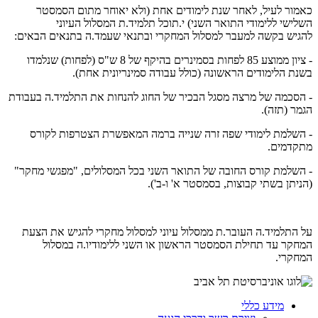
כאמור לעיל, לאחר שנת לימודים אחת (ולא יאוחר מתום הסמסטר
השלישי ללימודי התואר השני) י.תוכל תלמיד.ת המסלול העיוני
להגיש בקשה למעבר למסלול המחקרי ובתנאי שעמד.ה בתנאים הבאים:
- ציון ממוצע 85 לפחות בסמינרים בהיקף של 8 ש"ס (לפחות) שנלמדו
בשנת הלימודים הראשונה (כולל עבודה סמינריונית אחת).
- הסכמה של מרצה מסגל הבכיר של החוג להנחות את התלמיד.ה בעבודת
הגמר (תזה).
- השלמת לימודי שפה זרה שנייה ברמה המאפשרת הצטרפות לקורס
מתקדמים.
- השלמת קורס החובה של התואר השני בכל המסלולים, "מפגשי מחקר"
(הניתן בשתי קבוצות, בסמסטר א' ו-ב').
על התלמיד.ה העובר.ת ממסלול עיוני למסלול מחקרי להגיש את הצעת
המחקר עד תחילת הסמסטר הראשון או השני ללימודיו.ה במסלול
המחקרי.
מידע כללי