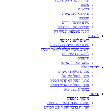
יצירת קשר ודרכי הגעה
אלפון
דרושים
נהלי האוניברסיטה
מכרזים
מידע לשעת חירום
מבקרת האוניברסיטה
תקנון משמעת ופסקי דין
לימודים
רישום לאוניברסיטה
מידע למתעניינים בלימודים
חישוב סיכויי קבלה לתואר ראשון
לוח שנת הלימודים
ידיעונים
כניסה לאזור האישי
סגל ומינהלה
אגפים ומשרדי מינהלה
ארגון הסגל המנהלי
ארגון הסגל האקדמי הבכיר
ארגון הסגל האקדמי הזוטר
כניסה ל-My Tau
נגישות
נגישות בקמפוס
מניעה וטיפול בהטרדה מינית
הנחיות בדבר חוק חופש המידע