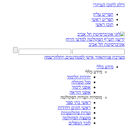
דילוג לתוכן העיקרי
תפריט עליון
תפריט ראשי
תוכן ראשי
ידיעון תש"ף
הפקולטה למדעי הרוח
אוניברסיטת תל אביב
מערכת פניות
אזור אישי לסטודנטים.יות
להרשמה
מידע כללי
מידע כללי
יחידות הלימוד
סגל ומנהלה
אופני לימוד
אופני הוראה
מוסדות וועדות הפקולטה
ראשי בתי ספר
ראשי חוגים ויחידות
ועדות פקולטטיות
מועצת הפקולטה
לזכר הנופלים