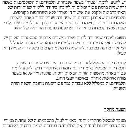
יש להגיע לרמת "פטור" בשפה שנבחרה. תלמידים.ות השולטים.ות בשפה
זרה שנייה ברמת פטור יכולים.ות להיבחן ביחידה ללימוד שפות זרות של
האוניברסיטה ולקבל את אישור ה"פטור" ללא השתתפות בקורסים.
תלמידים.ות שאינם.ן דוברים.ות שפה זרה שנייה יבחרו באחת השפות
הנלמדות ביחידה זו, וילמדו בקורסים המיועדים לכך, עד לרמת פטור. לגבי
שפות שאינן נלמדות ביחידה זו, יש לפנות לוועדת ההוראה של החוג.
חשוב:
לימודי שפה זרה לרמת פטור נמשכים ארבעה סמסטרים ועל כן יש
להירשם אליהם מיד עם תחילת הלימודים לתואר שני. מעבר למסלול
המחקרי מותנה במוכנות להרשמה לרמת מתקדמים בשפה זרה שנייה (ראו
לעיל).
לתלמידי.ות המסלול לספרות יידיש תוכר היידיש כשפה זרה שנייה.
תלמידי.ות המסלול בלימודי רוסיה ומזרח אירופה יידרשו להגיע לרמת
פטור באחת מהשפות הזרות הבאות: רוסית, פולנית ויידיש, או בשפה
מזרח אירופית אחרת, באישור יועצי החוג.
תלמידים.ות במסלול ללא עבודת-גמר פטורים.ות מחובת השפה הזרה
השנייה.
הצעת מחקר
מעבר למסלול מחקרי מותנה, כאמור לעיל, בהסכמתו.ה של אחד.ת ממורי
החוג הבכירים.ות להנחות את התלמיד.ה בעבודת-הגמר. תוכנית הלימודים