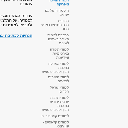
המזרח התיכון
עמודים.
ואפריקה
היסטוריה של עם
ישראל
עבודת הגמר תוגש למ
לספריה. על התלמי
התכנית
ולהביאו למזכירות י
הרב-תחומית במדעי
הרוח
​הנחיות לכתיבת ע
התכנית ללימודי
תעודה בעריכה
לשונית
לימודי תעודה
בארכיונאות
ומידענות
לימודי אפריקה
בתכנית
הבין-אוניברסיטאית
לימודי המזה"ת
לבכירים
לימודי ישראל
הקדום
לימודי תרבות
ערבית-יהודית
בתוכנית
הבין-אוניברסיטאית
לימודים קוגניטיביים
לימודים קלאסיים -
יוון ורומא