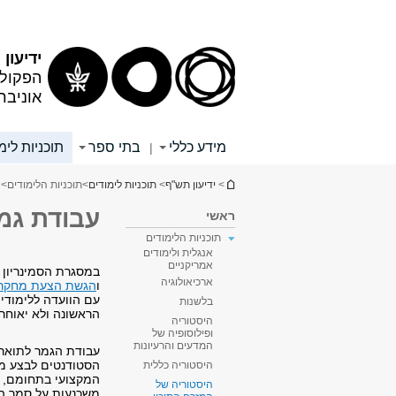
תוכן
תפריט
עליון
ראשי
ידיעון
הפקולט
אוניבר
מידע כללי
בתי ספר
תוכניות לימ
|
הינך נמצא כאן
>
ידיעון תש"ף
>
תוכניות לימודים
>
תוכניות הלימודים
>
עבודת גמ
ראשי
תוכניות הלימודים
אנגלית ולימודים
אמריקניים
במסגרת הסמינריון 
ארכיאולוגיה
ו
הגשת הצעת מחקר
עם הוועדה ללימודי
בלשנות
הראשונה ולא יאוחר
היסטוריה
ופילוסופיה של
המדעים והרעיונות
עבודת הגמר לתואר 
הסטודנטים לבצע מח
היסטוריה כללית
המקצועי בתחומם, לה
היסטוריה של
משכנעות על סמך המ