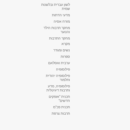
לשון עברית ובלשנות
שמית
מדעי הדתות
מזרח אסיה
מחקר תרבות הילד
והנוער
מחקר התרבות
מקרא
נשים ומגדר
ספרות
ערבית ואסלאם
פילוסופיה
פילוסופיה יהודית
ותלמוד
פילוסופיה, מדע
ותרבות דיגיטלית
תכנית "אופקים
חדשים"
תכנית פכ"מ
תרבות צרפת