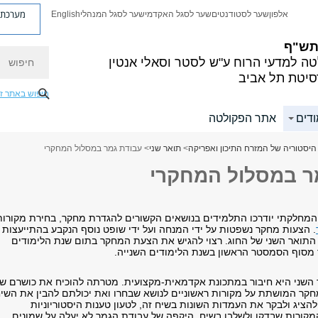
מערכת פ
אלפון
שער לסטודנטים
שער לסגל האקדמי
שער לסגל המנהלי
English
 תש"ף
חיפוש
ה למדעי הרוח
ע"ש לסטר וסאלי אנטין
סיטת תל אביב
חיפוש באתר ז
ודים
אתר הפקולטה
היסטוריה של המזרח התיכון ואפריקה
>
תואר שני
> עבודת גמר במסלול המחקרי
ר במסלול המחקרי
המחלקתי יודרכו התלמידים בנושאים הקשורים להגדרת מחקר, בחירת מקורות
. הצעות מחקר נשפטות על ידי המנחה ועל ידי שופט נוסף הנקבע בהתייעצות
 התואר השני של החוג. רצוי להגיש את הצעת המחקר בתום שנת הלימודים
 מסוף הסמסטר הראשון בשנת הלימודים השנייה.
השני היא חיבור במתכונת אקדמאית-מקצועית. מטרתה להוכיח את כושרם ש
קר המושתת על מקורות ראשוניים לנושא שבחרו ואת יכולתם להבין את השי
ציג ולבקר את העמדות השונות בשיח זה, לטעון טענות היסטוריוניות
קורות שבדקו ולשלבן בשיח. היקפה של עבודת הגמר לא יעלה על שמונים