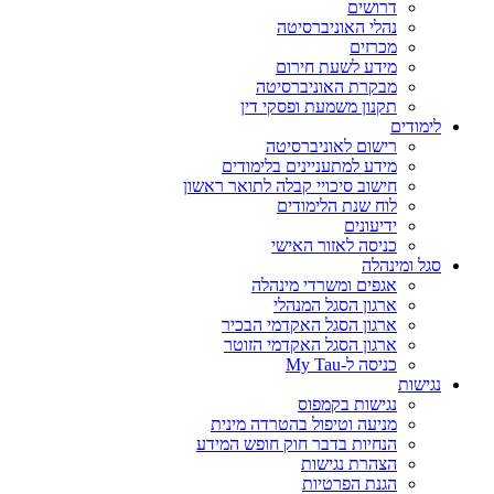
דרושים
נהלי האוניברסיטה
מכרזים
מידע לשעת חירום
מבקרת האוניברסיטה
תקנון משמעת ופסקי דין
לימודים
רישום לאוניברסיטה
מידע למתעניינים בלימודים
חישוב סיכויי קבלה לתואר ראשון
לוח שנת הלימודים
ידיעונים
כניסה לאזור האישי
סגל ומינהלה
אגפים ומשרדי מינהלה
ארגון הסגל המנהלי
ארגון הסגל האקדמי הבכיר
ארגון הסגל האקדמי הזוטר
כניסה ל-My Tau
נגישות
נגישות בקמפוס
מניעה וטיפול בהטרדה מינית
הנחיות בדבר חוק חופש המידע
הצהרת נגישות
הגנת הפרטיות