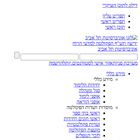
דילוג לתוכן העיקרי
תפריט עליון
תפריט ראשי
תוכן ראשי
ידיעון תש"ף
הפקולטה למדעי הרוח
אוניברסיטת תל אביב
מערכת פניות
אזור אישי לסטודנטים.יות
להרשמה
מידע כללי
מידע כללי
יחידות הלימוד
סגל ומנהלה
אופני לימוד
אופני הוראה
מוסדות וועדות הפקולטה
ראשי בתי ספר
ראשי חוגים ויחידות
ועדות פקולטטיות
מועצת הפקולטה
לזכר הנופלים