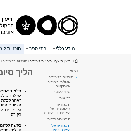
תוכן
תפריט
עליון
ראשי
ידיעון
הפקולט
אוניבר
מידע כללי
בתי ספר
תוכניות לימ
|
הינך נמצא כאן
>
ידיעון תש"ף
>
תוכניות לימודים
>
תוכניות הלימודים
>
הליך סיום
ראשי
תוכניות הלימודים
אנגלית ולימודים
אמריקניים
תלמיד שסיים
ארכיאולוגיה
יש להגיש לכ
בלשנות
לאחר קבלת ה
הציונים הוז
היסטוריה
ופילוסופיה של
הלימודים. ל
המדעים והרעיונות
בקורס.
היסטוריה כללית
בקשה לסיום 
היסטוריה של
טיולים-מסיימ
המזרח התיכון