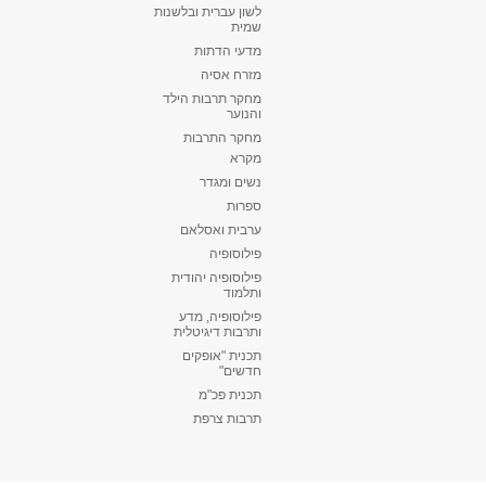
לשון עברית ובלשנות
שמית
מדעי הדתות
מזרח אסיה
מחקר תרבות הילד
והנוער
מחקר התרבות
מקרא
נשים ומגדר
ספרות
ערבית ואסלאם
פילוסופיה
פילוסופיה יהודית
ותלמוד
פילוסופיה, מדע
ותרבות דיגיטלית
תכנית "אופקים
חדשים"
תכנית פכ"מ
תרבות צרפת