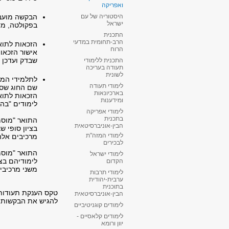
ואפריקה
הבקשה מועבר
היסטוריה של עם
ישראל
בפקולטה, מד
התכנית
הרב-תחומית במדעי
הזכאות לתוא
הרוח
אישור הזכאות
שבדק ועדכן 
התכנית ללימודי
תעודה בעריכה
לשונית
לתלמידי המס
לימודי תעודה
שם החוג שסיי
בארכיונאות
הזכאות לתוא
ומידענות
לימודים "בהצ
לימודי אפריקה
בתכנית
התואר "מוסמ
הבין-אוניברסיטאית
בציון סופי שבין 90 ל
לימודי המזה"ת
מרכיבים אלה
לבכירים
התואר "מוסמ
לימודי ישראל
לימודיהם בציון סופ
הקדום
משני מרכיבי
לימודי תרבות
ערבית-יהודית
בתוכנית
​טקס הענקת תעודות
הבין-אוניברסיטאית
להגיש את הבקשות לסיום
לימודים קוגניטיביים
לימודים קלאסיים -
יוון ורומא