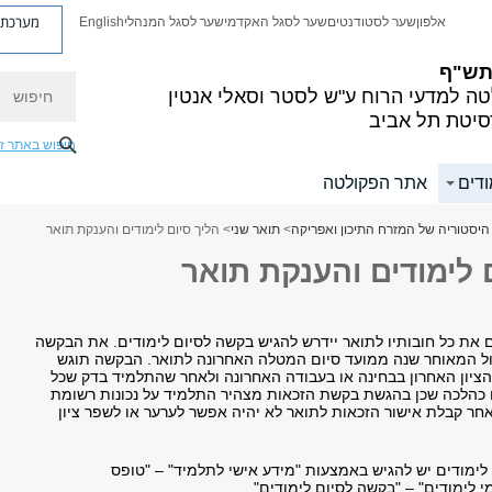
מערכת פ
אלפון
שער לסטודנטים
שער לסגל האקדמי
שער לסגל המנהלי
English
 תש"ף
חיפוש
ה למדעי הרוח
ע"ש לסטר וסאלי אנטין
סיטת תל אביב
חיפוש באתר ז
ודים
אתר הפקולטה
היסטוריה של המזרח התיכון ואפריקה
>
תואר שני
> הליך סיום לימודים והענקת תואר
 לימודים והענקת תואר
 את כל חובותיו לתואר יידרש להגיש בקשה לסיום לימודים. את הבקשה
ול המאוחר שנה ממועד סיום המטלה האחרונה לתואר. הבקשה תוגש
ציון האחרון בבחינה או בעבודה האחרונה ולאחר שהתלמיד בדק שכל
נו כהלכה שכן בהגשת בקשת הזכאות מצהיר התלמיד על נכונות רשומת
אחר קבלת אישור הזכאות לתואר לא יהיה אפשר לערער או לשפר ציון
לימודים יש להגיש באמצעות "מידע אישי לתלמיד" – "טופס
י לימודים" – "בקשה לסיום לימודים".