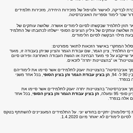
ת לבדיקה, לאישור ולטיפול של מזכירות היחידה, מזכירות תלמידים
ור שכר לימוד וספריות האוניברסיטה.
ר תוזן לתלמיד שבקשתו לסיום לימודים אושרה. שלושה עותקים של
 ושלושה עותקים של גיליון הציונים הסופי יישלחו לכתובתו של התלמיד
בעת מילוי הבקשה לסיום הלימודים.
לול המחקרי באישור הזכאות לתואר מפורטים:
ם התלמיד, ציון הגמר, שם עבודת הגמר והציון שניתן בעבודה זו, מועד
ר שייקבע על פי מועד הבחינה או הגשת העבודה האחרונה ופירוט סיום
טיינות" או "בהצטיינות יתרה" לזכאים.
ך אוניברסיטה" בהצטיינות יוענק לתלמידים אשר סיימו את לימודיהם
- 94,
הן בציון עבודת הגמר והן בציון הסופי
, בכל אחד משני
 בנפרד.
ך אוניברסיטה" בהצטיינות יתרה יוענק לתלמידים אשר סיימו את
י 95 ומעלה,
הן בציון עבודת הגמר והן בציון הסופי
, בכל אחד
ם אלה בנפרד.
 (דיפלומות) יתקיים בחודש יוני. על התלמידים המעוניינים להשתתף בטקס
 לימודים לא יאוחר מיום 1.4.2020.