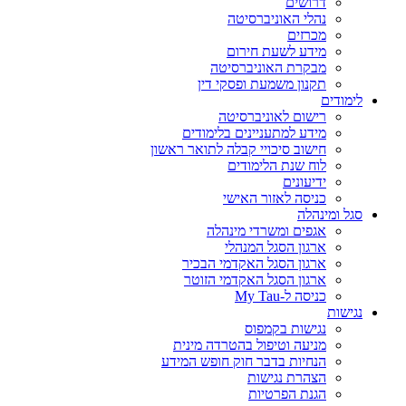
דרושים
נהלי האוניברסיטה
מכרזים
מידע לשעת חירום
מבקרת האוניברסיטה
תקנון משמעת ופסקי דין
לימודים
רישום לאוניברסיטה
מידע למתעניינים בלימודים
חישוב סיכויי קבלה לתואר ראשון
לוח שנת הלימודים
ידיעונים
כניסה לאזור האישי
סגל ומינהלה
אגפים ומשרדי מינהלה
ארגון הסגל המנהלי
ארגון הסגל האקדמי הבכיר
ארגון הסגל האקדמי הזוטר
כניסה ל-My Tau
נגישות
נגישות בקמפוס
מניעה וטיפול בהטרדה מינית
הנחיות בדבר חוק חופש המידע
הצהרת נגישות
הגנת הפרטיות