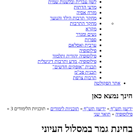
לשון עברית ובלשנות שמית
מדעי הדתות
מזרח אסיה
מחקר תרבות הילד והנוער
מחקר התרבות
מקרא
נשים ומגדר
ספרות
ערבית ואסלאם
פילוסופיה
פילוסופיה יהודית ותלמוד
פילוסופיה, מדע ותרבות דיגיטלית
תכנית "אופקים חדשים"
תכנית פכ"מ
תרבות צרפת
אתר הפקולטה
הינך נמצא כאן
ידיעון תש"ף
»
ידיעון תש"ף
»
תוכניות לימודים
»
תוכניות הלימודים 3
»
פילוסופיה
»
תואר שני
בחינת גמר במסלול העיוני