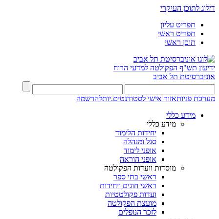
דילוג לתוכן העיקרי
תפריט עליון
תפריט ראשי
תוכן ראשי
ידיעון תש"ף
הפקולטה למדעי הרוח
אוניברסיטת תל אביב
מערכת פניות
אזור אישי לסטודנטים.יות
להרשמה
מידע כללי
מידע כללי
יחידות הלימוד
סגל ומנהלה
אופני לימוד
אופני הוראה
מוסדות וועדות הפקולטה
ראשי בתי ספר
ראשי חוגים ויחידות
ועדות פקולטטיות
מועצת הפקולטה
לזכר הנופלים