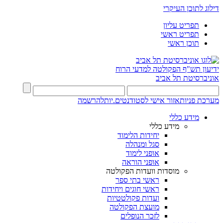
דילוג לתוכן העיקרי
תפריט עליון
תפריט ראשי
תוכן ראשי
ידיעון תש"ף
הפקולטה למדעי הרוח
אוניברסיטת תל אביב
מערכת פניות
אזור אישי לסטודנטים.יות
להרשמה
מידע כללי
מידע כללי
יחידות הלימוד
סגל ומנהלה
אופני לימוד
אופני הוראה
מוסדות וועדות הפקולטה
ראשי בתי ספר
ראשי חוגים ויחידות
ועדות פקולטטיות
מועצת הפקולטה
לזכר הנופלים