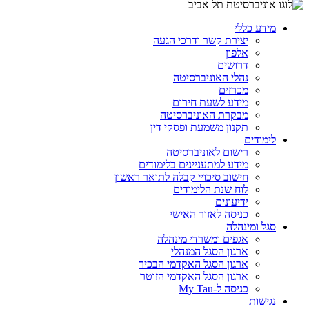
מידע כללי
יצירת קשר ודרכי הגעה
אלפון
דרושים
נהלי האוניברסיטה
מכרזים
מידע לשעת חירום
מבקרת האוניברסיטה
תקנון משמעת ופסקי דין
לימודים
רישום לאוניברסיטה
מידע למתעניינים בלימודים
חישוב סיכויי קבלה לתואר ראשון
לוח שנת הלימודים
ידיעונים
כניסה לאזור האישי
סגל ומינהלה
אגפים ומשרדי מינהלה
ארגון הסגל המנהלי
ארגון הסגל האקדמי הבכיר
ארגון הסגל האקדמי הזוטר
כניסה ל-My Tau
נגישות