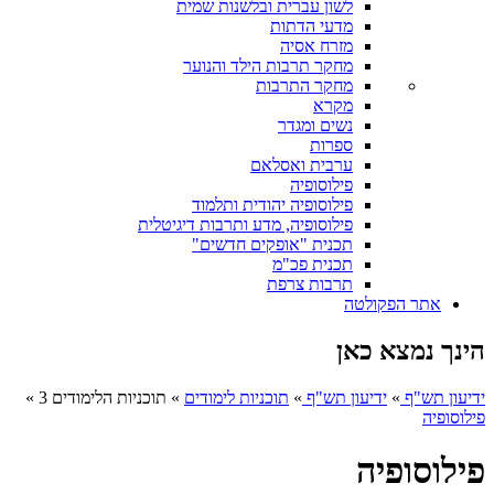
לשון עברית ובלשנות שמית
מדעי הדתות
מזרח אסיה
מחקר תרבות הילד והנוער
מחקר התרבות
מקרא
נשים ומגדר
ספרות
ערבית ואסלאם
פילוסופיה
פילוסופיה יהודית ותלמוד
פילוסופיה, מדע ותרבות דיגיטלית
תכנית "אופקים חדשים"
תכנית פכ"מ
תרבות צרפת
אתר הפקולטה
הינך נמצא כאן
ידיעון תש"ף
»
ידיעון תש"ף
»
תוכניות לימודים
»
תוכניות הלימודים 3
»
פילוסופיה
פילוסופיה