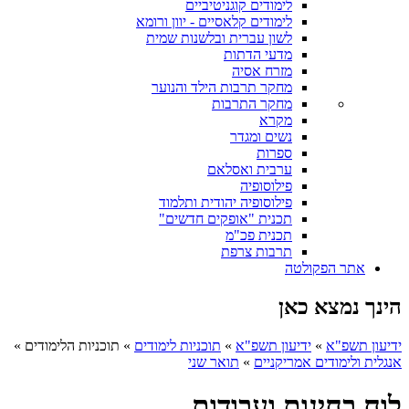
לימודים קוגניטיביים
לימודים קלאסיים - יוון ורומא
לשון עברית ובלשנות שמית
מדעי הדתות
מזרח אסיה
מחקר תרבות הילד והנוער
מחקר התרבות
מקרא
נשים ומגדר
ספרות
ערבית ואסלאם
פילוסופיה
פילוסופיה יהודית ותלמוד
תכנית "אופקים חדשים"
תכנית פכ"מ
תרבות צרפת
אתר הפקולטה
הינך נמצא כאן
ידיעון תשפ"א
»
ידיעון תשפ"א
»
תוכניות לימודים
»
תוכניות הלימודים
»
אנגלית ולימודים אמריקניים
»
תואר שני
לוח בחינות ועבודות