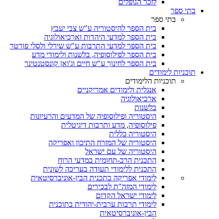
לזכר הנופלים
בתי ספר
בתי ספר
בית הספר להיסטוריה ע"ש צבי יעבץ
בית הספר למדעי היהדות וארכיאולוגיה
בית הספר למדעי התרבות ע"ש שירלי ולסלי פורטר
בית הספר לפילוסופיה, בלשנות ולימודי מדע
בית הספר לחינוך ע"ש חיים וג'ואן קונסטנטינר
תוכניות לימודים
תוכניות הלימודים
אנגלית ולימודים אמריקניים
ארכיאולוגיה
בלשנות
היסטוריה ופילוסופיה של המדעים והרעיונות
פילוסופיה, מדע ותרבות דיגיטלית
היסטוריה כללית
היסטוריה של המזרח התיכון ואפריקה
היסטוריה של עם ישראל
התכנית הרב-תחומית במדעי הרוח
התכנית ללימודי תעודה בעריכה לשונית
לימודי אפריקה בתכנית הבין-אוניברסיטאית
לימודי המזה"ת לבכירים
לימודי ישראל הקדום
לימודי תרבות ערבית-יהודית בתוכנית
הבין-אוניברסיטאית