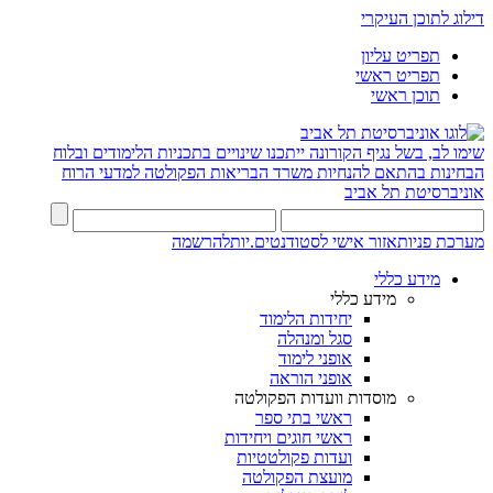
דילוג לתוכן העיקרי
תפריט עליון
תפריט ראשי
תוכן ראשי
שימו לב, בשל נגיף הקורונה ייתכנו שינויים בתכניות הלימודים ובלוח
הבחינות בהתאם להנחיות משרד הבריאות
הפקולטה למדעי הרוח
אוניברסיטת תל אביב
מערכת פניות
אזור אישי לסטודנטים.יות
להרשמה
מידע כללי
מידע כללי
יחידות הלימוד
סגל ומנהלה
אופני לימוד
אופני הוראה
מוסדות וועדות הפקולטה
ראשי בתי ספר
ראשי חוגים ויחידות
ועדות פקולטטיות
מועצת הפקולטה