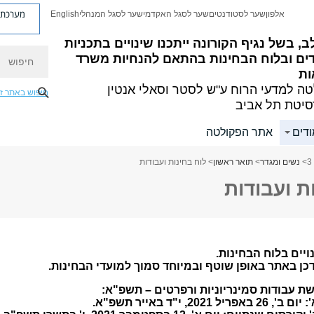
מערכת פ
אלפון
שער לסטודנטים
שער לסגל האקדמי
שער לסגל המנהלי
English
ב, בשל נגיף הקורונה ייתכנו שינויים בתכניות
חיפוש
דים ובלוח הבחינות בהתאם להנחיות משרד
ות
ה למדעי הרוח
ע"ש לסטר וסאלי אנטין
חיפוש באתר ז
סיטת תל אביב
ודים
אתר הפקולטה
>
נשים ומגדר
>
תואר ראשון
> לוח בחינות ועבודות
ת ועבודות