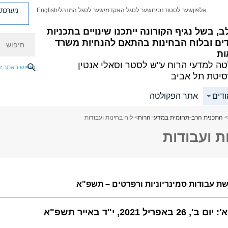
מערכת פ
אלפון
שער לסטודנטים
שער לסגל האקדמי
שער לסגל המנהלי
English
ב, בשל נגיף הקורונה ייתכנו שינויים בתכניות
חיפוש
דים ובלוח הבחינות בהתאם להנחיות משרד
ות
ה למדעי הרוח
ע"ש לסטר וסאלי אנטין
חיפוש באתר ז
סיטת תל אביב
ודים
אתר הפקולטה
>
התכנית הרב-תחומית במדעי הרוח
> לוח בחינות ועבודות
ת ועבודות