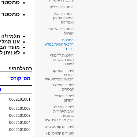
ותרבות דיגיטלית
היסטוריה כללית
היסטוריה של
המזרח התיכון
ואפריקה
היסטוריה של עם
ישראל
התכנית
הרב-תחומית במדעי
הרוח
התכנית ללימודי
תעודה בעריכה
לשונית
לימודי אפריקה
בתכנית
הבין-אוניברסיטאית
לימודי המזה"ת
לבכירים
לימודי ישראל
הקדום
לימודי תרבות
ערבית-יהודית
בתוכנית
הבין-אוניברסיטאית
לימודים קוגניטיביים
לימודים קלאסיים -