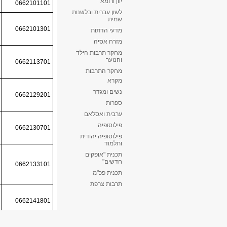
יוון ורומא
לשון עברית ובלשנות
שמית
מדעי הדתות
מזרח אסיה
מחקר תרבות הילד
והנוער
מחקר התרבות
מקרא
נשים ומגדר
ספרות
ערבית ואסלאם
פילוסופיה
פילוסופיה יהודית
ותלמוד
תכנית "אופקים
חדשים"
תכנית פכ"מ
תרבות צרפת