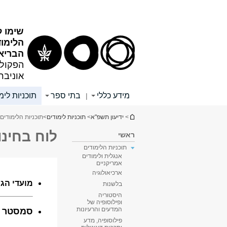
תוכן
תפריט
עליון
ראשי
שימו ל
הלימו
הבריא
הפקולט
אוניבר
מידע כללי
בתי ספר
תוכניות לימ
|
הינך נמצא כאן
>
ידיעון תשפ"א
>
תוכניות לימודים
>
תוכניות הלימודים
לוח בחינו
ראשי
תוכניות הלימודים
אנגלית ולימודים
אמריקניים
ארכיאולוגיה
בלשנות
היסטוריה
ופילוסופיה של
המדעים והרעיונות
פילוסופיה, מדע