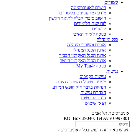
לימודים
רישום לאוניברסיטה
מידע למתעניינים בלימודים
חישוב סיכויי קבלה לתואר ראשון
לוח שנת הלימודים
ידיעונים
כניסה לאזור האישי
סגל ומינהלה
אגפים ומשרדי מינהלה
ארגון הסגל המנהלי
ארגון הסגל האקדמי הבכיר
ארגון הסגל האקדמי הזוטר
כניסה ל-My Tau
נגישות
נגישות בקמפוס
מניעה וטיפול בהטרדה מינית
הנחיות בדבר חוק חופש המידע
הצהרת נגישות
הגנת הפרטיות
תנאי שימוש
אוניברסיטת תל אביב
P.O. Box 39040, Tel Aviv 6997801
חיפוש באתר זה
חיפוש בכל האוניברסיטה