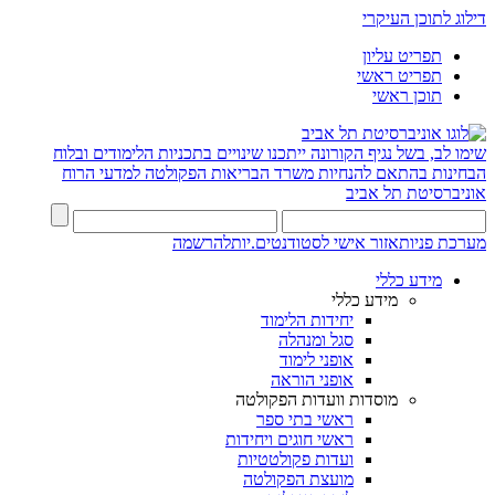
דילוג לתוכן העיקרי
תפריט עליון
תפריט ראשי
תוכן ראשי
שימו לב, בשל נגיף הקורונה ייתכנו שינויים בתכניות הלימודים ובלוח
הבחינות בהתאם להנחיות משרד הבריאות
הפקולטה למדעי הרוח
אוניברסיטת תל אביב
מערכת פניות
אזור אישי לסטודנטים.יות
להרשמה
מידע כללי
מידע כללי
יחידות הלימוד
סגל ומנהלה
אופני לימוד
אופני הוראה
מוסדות וועדות הפקולטה
ראשי בתי ספר
ראשי חוגים ויחידות
ועדות פקולטטיות
מועצת הפקולטה