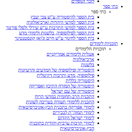
לזכר הנופלים
בתי ספר
בתי ספר
בית הספר להיסטוריה ע"ש צבי יעבץ
בית הספר למדעי היהדות וארכיאולוגיה
בית הספר למדעי התרבות ע"ש שירלי ולסלי פורטר
בית הספר לפילוסופיה, בלשנות ולימודי מדע
בית הספר לחינוך ע"ש חיים וג'ואן קונסטנטינר
תוכניות לימודים
תוכניות הלימודים
אנגלית ולימודים אמריקניים
ארכיאולוגיה
בלשנות
היסטוריה ופילוסופיה של המדעים והרעיונות
פילוסופיה, מדע ותרבות דיגיטלית
היסטוריה כללית
היסטוריה של המזרח התיכון ואפריקה
היסטוריה של עם ישראל
התכנית הרב-תחומית במדעי הרוח
התכנית ללימודי תעודה בעריכה לשונית
לימודי אפריקה בתכנית הבין-אוניברסיטאית
לימודי המזה"ת לבכירים
לימודי ישראל הקדום
לימודי תרבות ערבית-יהודית בתוכנית
הבין-אוניברסיטאית