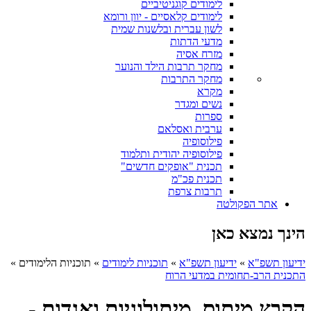
לימודים קוגניטיביים
לימודים קלאסיים - יוון ורומא
לשון עברית ובלשנות שמית
מדעי הדתות
מזרח אסיה
מחקר תרבות הילד והנוער
מחקר התרבות
מקרא
נשים ומגדר
ספרות
ערבית ואסלאם
פילוסופיה
פילוסופיה יהודית ותלמוד
תכנית "אופקים חדשים"
תכנית פכ"מ
תרבות צרפת
אתר הפקולטה
הינך נמצא כאן
ידיעון תשפ"א
»
ידיעון תשפ"א
»
תוכניות לימודים
»
תוכניות הלימודים
»
התכנית הרב-תחומית במדעי הרוח
הקבץ מיתוס, מיתולוגיות ואגדות -