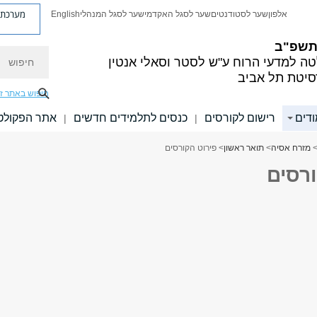
מערכת פ
אלפון
שער לסטודנטים
שער לסגל האקדמי
שער לסגל המנהלי
English
 תשפ"ב
חיפוש
ה למדעי הרוח
ע"ש לסטר וסאלי אנטין
סיטת תל אביב
חיפוש באתר ז
ודים
רישום לקורסים
כנסים לתלמידים חדשים
אתר הפקולט
|
|
מזרח אסיה
>
תואר ראשון
> פירוט הקורסים
ורסים