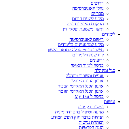
דרושים
נהלי האוניברסיטה
מכרזים
מידע לשעת חירום
מבקרת האוניברסיטה
תקנון משמעת ופסקי דין
לימודים
רישום לאוניברסיטה
מידע למתעניינים בלימודים
חישוב סיכויי קבלה לתואר ראשון
לוח שנת הלימודים
ידיעונים
כניסה לאזור האישי
סגל ומינהלה
אגפים ומשרדי מינהלה
ארגון הסגל המנהלי
ארגון הסגל האקדמי הבכיר
ארגון הסגל האקדמי הזוטר
כניסה ל-My Tau
נגישות
נגישות בקמפוס
מניעה וטיפול בהטרדה מינית
הנחיות בדבר חוק חופש המידע
הצהרת נגישות
הגנת הפרטיות