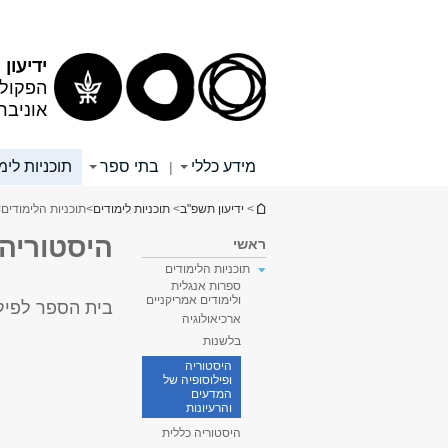
תוכן
תפריט
עליון
ראשי
ידיעון
הפקולט
אוניבר
מידע כללי
בתי ספר
תוכניות לימ
|
הינך נמצא כאן
>
ידיעון תשפ"ב
>
תוכניות לימודים
>
תוכניות הלימודים
>
היסטוריה 
ראשי
תוכניות הלימודים
ספרות אנגלית
ולימודים אמריקניים
בית הספר לפילו
ארכיאולוגיה
בלשנות
היסטוריה
ופילוסופיה של
המדעים
והרעיונות
היסטוריה כללית