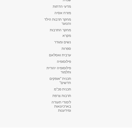
שמית
מדעי הדתות
מזרח אסיה
מחקר תרבות הילד
והנוער
מחקר התרבות
מקרא
נשים ומגדר
ספרות
ערבית ואסלאם
פילוסופיה
פילוסופיה יהודית
ותלמוד
תכנית "אופקים
חדשים"
תכנית פכ"מ
תרבות צרפת
לימודי תעודה
בארכיונאות
ומידענות