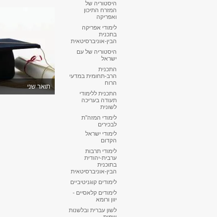
היסטוריה של
המזרח התיכון
ואפריקה
לימודי אפריקה
בתכנית
הבין-אוניברסיטאית
היסטוריה של עם
ישראל
התכנית
הרב-תחומית במדעי
הרוח
תואר שני
התכנית ללימודי
תעודה בעריכה
לשונית
לימודי המזה"ת
לבכירים
לימודי ישראל
הקדום
לימודי תרבות
ערבית-יהודית
בתוכנית
הבין-אוניברסיטאית
לימודים קוגניטיביים
לימודים קלאסיים -
יוון ורומא
לשון עברית ובלשנות