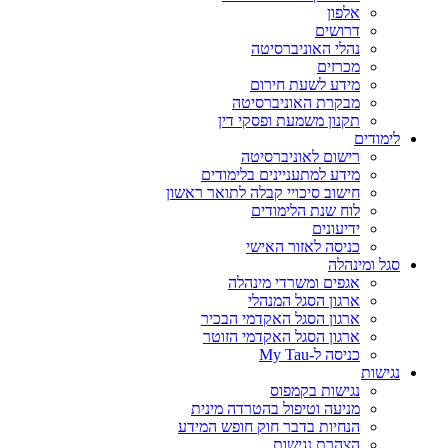
אלפון
דרושים
נהלי האוניברסיטה
מכרזים
מידע לשעת חירום
מבקרת האוניברסיטה
תקנון משמעת ופסקי דין
לימודים
רישום לאוניברסיטה
מידע למתעניינים בלימודים
חישוב סיכויי קבלה לתואר ראשון
לוח שנת הלימודים
ידיעונים
כניסה לאזור האישי
סגל ומינהלה
אגפים ומשרדי מינהלה
ארגון הסגל המנהלי
ארגון הסגל האקדמי הבכיר
ארגון הסגל האקדמי הזוטר
כניסה ל-My Tau
נגישות
נגישות בקמפוס
מניעה וטיפול בהטרדה מינית
הנחיות בדבר חוק חופש המידע
הצהרת נגישות