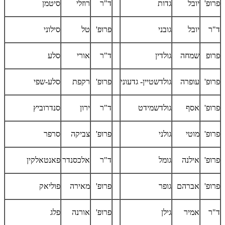
פרופ'
יובל
גדות
ד"ר
רוזלי
סיטמן
ד"ר
יובל
גובני
פרופ'
טל
סילוני
פרופ
שמחה
גולדין
ד"ר
אורי
סלע
פרופ'
עופרה
גולדשטיין- גדעוני
פרופ'
רקפת
סלע-שפי
פרופ'
אסף
גולדשמידט
ד"ר
ירון
סנדרוביץ
פרופ'
מוטי
גולני
פרופ'
צביקה
סרפר
פרופ'
אילנה
גומל
ד"ר
אלכסנדר
פאנטאלקין
פרופ'
אברהם
גופר
פרופ'
מאירה
פוליאק
ד"ר
אמיר
גילן
פרופ'
אורנה
פלג