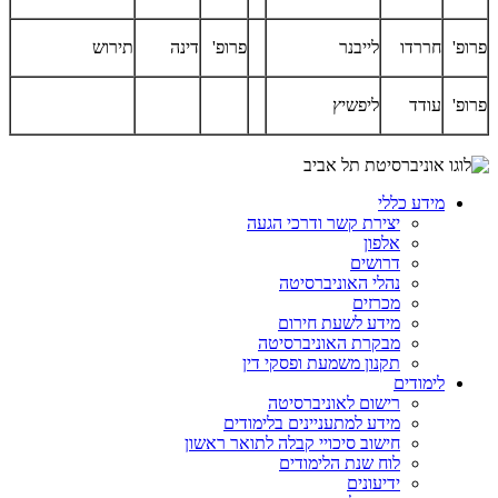
פרופ'
חררדו
לייבנר
פרופ'
דינה
תירוש
פרופ'
עודד
ליפשיץ
מידע כללי
יצירת קשר ודרכי הגעה
אלפון
דרושים
נהלי האוניברסיטה
מכרזים
מידע לשעת חירום
מבקרת האוניברסיטה
תקנון משמעת ופסקי דין
לימודים
רישום לאוניברסיטה
מידע למתעניינים בלימודים
חישוב סיכויי קבלה לתואר ראשון
לוח שנת הלימודים
ידיעונים