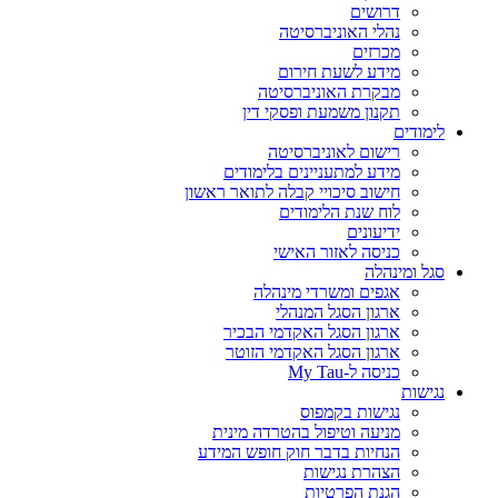
דרושים
נהלי האוניברסיטה
מכרזים
מידע לשעת חירום
מבקרת האוניברסיטה
תקנון משמעת ופסקי דין
לימודים
רישום לאוניברסיטה
מידע למתעניינים בלימודים
חישוב סיכויי קבלה לתואר ראשון
לוח שנת הלימודים
ידיעונים
כניסה לאזור האישי
סגל ומינהלה
אגפים ומשרדי מינהלה
ארגון הסגל המנהלי
ארגון הסגל האקדמי הבכיר
ארגון הסגל האקדמי הזוטר
כניסה ל-My Tau
נגישות
נגישות בקמפוס
מניעה וטיפול בהטרדה מינית
הנחיות בדבר חוק חופש המידע
הצהרת נגישות
הגנת הפרטיות