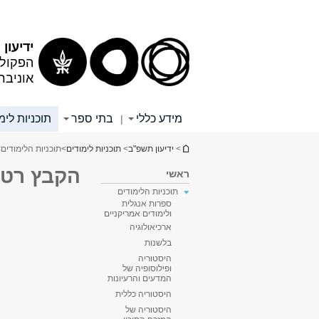
תוכן
תפריט
עליון
ראשי
ידיעון
הפקולט
אוניבר
מידע כללי
בתי ספר
תוכניות לימ
|
הינך נמצא כאן
>
ידיעון תשפ"ב
>
תוכניות לימודים
>
תוכניות הלימודים
>
הקבץ רטור
ראשי
תוכניות הלימודים
ספרות אנגלית
ולימודים אמריקניים
ארכיאולוגיה
בלשנות
היסטוריה
ופילוסופיה של
המדעים והרעיונות
היסטוריה כללית
היסטוריה של