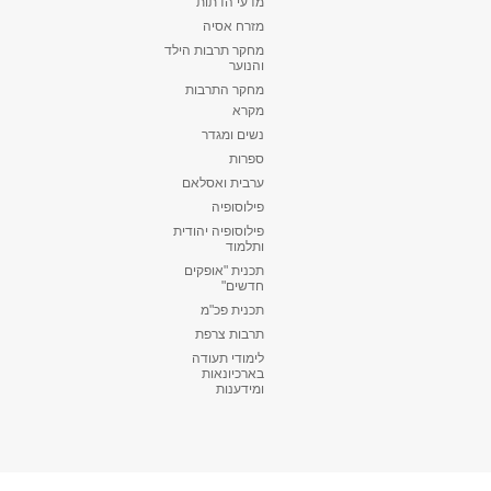
מדעי הדתות
מזרח אסיה
מחקר תרבות הילד
והנוער
מחקר התרבות
מקרא
נשים ומגדר
ספרות
ערבית ואסלאם
פילוסופיה
פילוסופיה יהודית
ותלמוד
תכנית "אופקים
חדשים"
תכנית פכ"מ
תרבות צרפת
לימודי תעודה
בארכיונאות
ומידענות