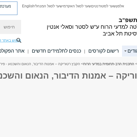
מערכת פ
אלפון
שער לסטודנטים
שער לסגל האקדמי
שער לסגל המנהלי
English
 תשפ"ב
חיפוש
ה למדעי הרוח
ע"ש לסטר וסאלי אנטין
סיטת תל אביב
חיפוש באתר ז
ודים
רישום לקורסים
כנסים לתלמידים חדשים
אתר הפקולט
|
|
התכנית הרב-תחומית במדעי הרוח
> הקבץ רטוריקה – אמנות הדיבור, הנאום והשכנוע - פיר
יקה – אמנות הדיבור, הנאום והשכנו