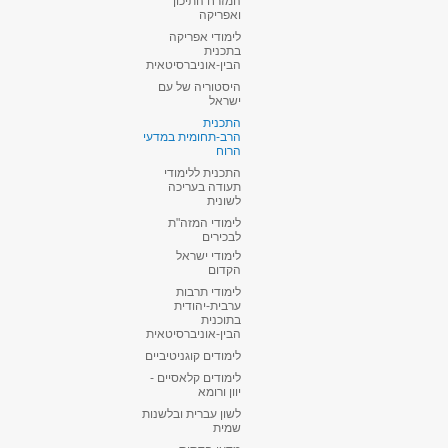
המזרח התיכון
ואפריקה
לימודי אפריקה
בתכנית
הבין-אוניברסיטאית
היסטוריה של עם
ישראל
התכנית
הרב-תחומית במדעי
הרוח
התכנית ללימודי
תעודה בעריכה
לשונית
לימודי המזה"ת
לבכירים
לימודי ישראל
הקדום
לימודי תרבות
ערבית-יהודית
בתוכנית
הבין-אוניברסיטאית
לימודים קוגניטיביים
לימודים קלאסיים -
יוון ורומא
לשון עברית ובלשנות
שמית