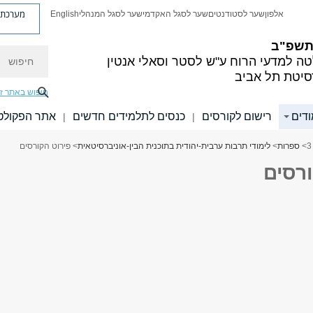
מערכת פ
אלפון
שער לסטודנטים
שער לסגל האקדמי
שער לסגל המנהלי
English
 תשפ"ב
חיפוש
ה למדעי הרוח
ע"ש לסטר וסאלי אנטין
סיטת תל אביב
חיפוש באתר ז
ודים
רישום לקורסים
כנסים לתלמידים חדשים
אתר הפקולט
|
|
>
ספרות
>
לימודי תרבות ערבית-יהודית בתוכנית הבין-אוניברסיטאית
> פירוט הקורסים
ורסים