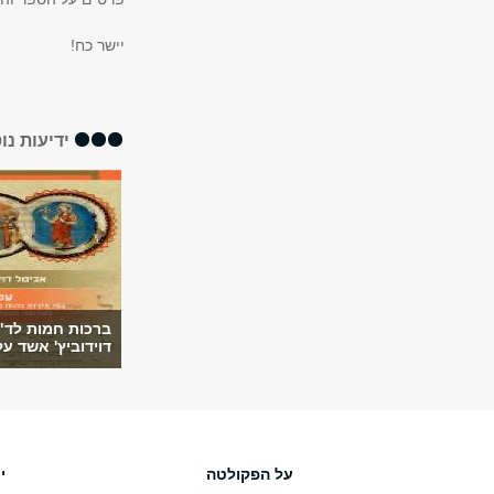
יישר כח!
ידיעות נו
ברכות חמות לד"
דוידוביץ' אשד על
על הפקולטה
י