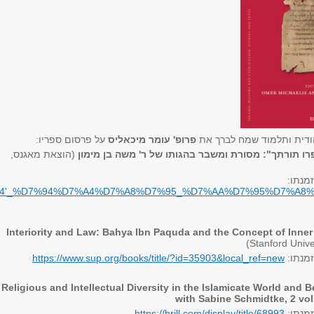
הודית ותלמוד שמח לברך את
פרופ' עומר מיכאליס
על פרסום ספריו:
ו תורתך": מסורת ומשבר בהגותו של ר' משה בן מימון
(הוצאת מאגנס,
מנתו:
D7%94'_%D7%94%D7%A4%D7%A8%D7%95_%D7%AA%D7%95%D7%A8
Interiority and Law: Bahya Ibn Paquda and the Concept of In
(Stanford Unive
מנתו:
https://www.sup.org/books/title/?id=35903&local_ref=new
Religious and Intellectual Diversity in the Islamicate World and 
with Sabine Schmidtke, 2 vo
מנתו:
https://brill.com/display/title/68993