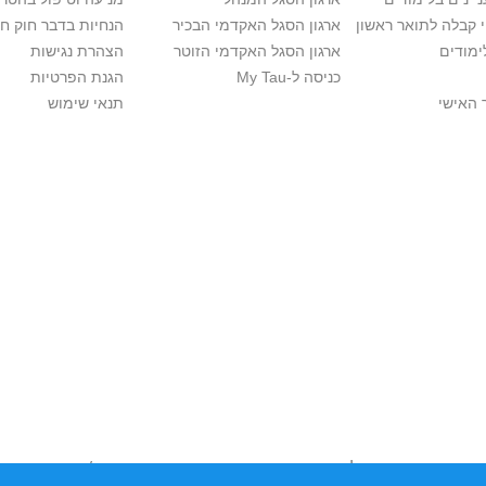
י קבלה לתואר ראשון
ארגון הסגל האקדמי הבכיר
הנחיות בדבר חוק ח
ימודים
ארגון הסגל האקדמי הזוטר
הצהרת נגישות
כניסה ל-My Tau
הגנת הפרטיות
 האישי
תנאי שימוש
יות יוצרים. אם בבעלותך זכויות יוצרים בתכנים שנמצאים פה ו/או השימוש ש
נות בהקדם לכתובת שכאן >>