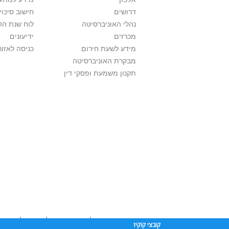
דרושים
חישוב סיכוי
נהלי האוניברסיטה
לוח שנת הל
מכרזים
ידיעונים
מידע לשעת חירום
כניסה לאזור
מבקרת האוניברסיטה
תקנון משמעת ופסקי דין
אוניברסיטת תל אביב עושה כל מאמץ לכבד זכו
קובצי קוקיז
שנעשה בתכנים אלה לדעתך מפר זכויות
נא לפ