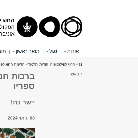
תוכן
תפריט
עליון
ראשי
החוג ל
הפקולט
אוניבר
אודות
סגל
תואר ראשון
תוא
|
|
|
הינך נמצא כאן
>
החוג לפילוסופיה יהודית ותלמוד
>
חדשות החוג לפיל
ראשי
ברכות חמ
ספריו
יישר כח!
08 ינואר 2024