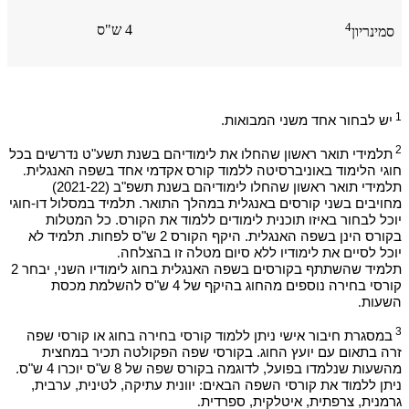
4
4 ש"ס
סמינריון
1
יש לבחור אחד משני המבואות.
2
תלמידי תואר ראשון שהחלו את לימודיהם בשנת תשע"ט נדרשים בכל
חוגי הלימוד באוניברסיטה ללמוד קורס אקדמי אחד בשפה האנגלית
.
תלמידי תואר ראשון שהחלו לימודיהם בשנת תשפ"ב (2021-22)
מחויבים בשני קורסים באנגלית במהלך התואר. תלמיד במסלול דו-חוגי
יוכל לבחור באיזו תוכנית לימודים ללמוד את הקורס. כל המטלות
בקורס הינן בשפה האנגלית. היקף הקורס 2 ש"ס לפחות. תלמיד לא
יוכל לסיים את לימודיו ללא סיום מטלה זו בהצלחה
.
​תלמיד שהשתתף בקורסים בשפה האנגלית בחוג לימודיו השני, יבחר 2
קורסי בחירה נוספים מהחוג בהיקף של 4 ש"ס להשלמת מכסת
השעות
.
3
במסגרת חיבור אישי ניתן ללמוד קורסי בחירה בחוג או קורסי שפה
זרה בתאום עם יועץ החוג. בקורסי שפה הפקולטה תכיר במחצית
מהשעות שנלמדו בפועל, לדוגמה בקורס שפה של 8 ש"ס יוכרו 4 ש"ס.
ניתן ללמוד את קורסי השפה הבאים: יוונית עתיקה, לטינית, ערבית,
גרמנית, צרפתית, איטלקית, ספרדית
.