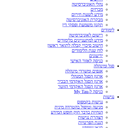
נהלי האוניברסיטה
מכרזים
מידע לשעת חירום
מבקרת האוניברסיטה
תקנון משמעת ופסקי דין
לימודים
רישום לאוניברסיטה
מידע למתעניינים בלימודים
חישוב סיכויי קבלה לתואר ראשון
לוח שנת הלימודים
ידיעונים
כניסה לאזור האישי
סגל ומינהלה
אגפים ומשרדי מינהלה
ארגון הסגל המנהלי
ארגון הסגל האקדמי הבכיר
ארגון הסגל האקדמי הזוטר
כניסה ל-My Tau
נגישות
נגישות בקמפוס
מניעה וטיפול בהטרדה מינית
הנחיות בדבר חוק חופש המידע
הצהרת נגישות
הגנת הפרטיות
תנאי שימוש