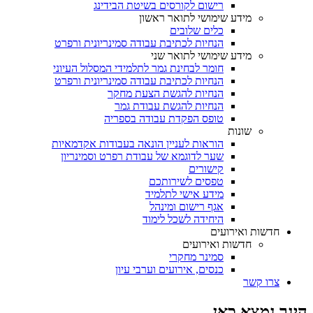
רישום לקורסים בשיטת הבידינג
מידע שימושי לתואר ראשון
כלים שלובים
הנחיות לכתיבת עבודה סמינריונית ורפרט
מידע שימושי לתואר שני
חומר לבחינת גמר לתלמידי המסלול העיוני
הנחיות לכתיבת עבודה סמינריונית ורפרט
הנחיות להגשת הצעת מחקר
הנחיות להגשת עבודת גמר
טופס הפקדת עבודה בספריה
שונות
הוראות לעניין הונאה בעבודות אקדמאיות
שער לדוגמא של עבודת רפרט וסמינריון
קישורים
טפסים לשירותכם
מידע אישי לתלמיד
אגף רישום ומינהל
היחידה לשכל לימוד
חדשות ואירועים
חדשות ואירועים
סמינר מחקרי
כנסים, אירועים וערבי עיון
צרו קשר
הינך נמצא כאן