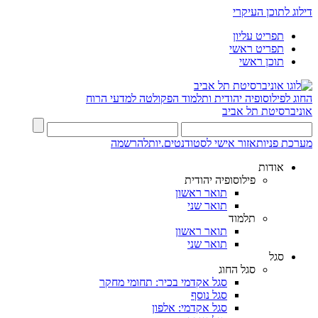
דילוג לתוכן העיקרי
תפריט עליון
תפריט ראשי
תוכן ראשי
החוג לפילוסופיה יהודית ותלמוד
הפקולטה למדעי הרוח
אוניברסיטת תל אביב
מערכת פניות
אזור אישי לסטודנטים.יות
להרשמה
אודות
פילוסופיה יהודית
תואר ראשון
תואר שני
תלמוד
תואר ראשון
תואר שני
סגל
סגל החוג
סגל אקדמי בכיר: תחומי מחקר
סגל נוסף
סגל אקדמי: אלפון