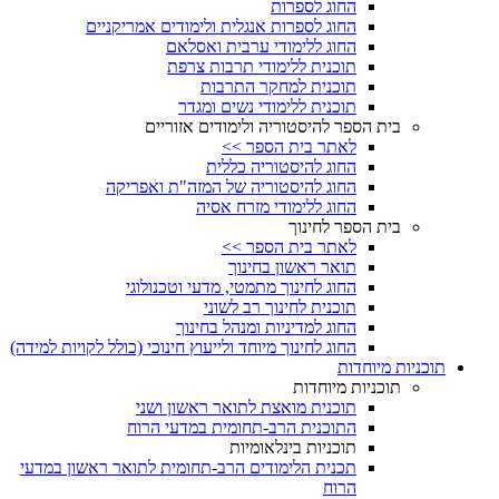
החוג לספרות
החוג לספרות אנגלית ולימודים אמריקניים
החוג ללימודי ערבית ואסלאם
תוכנית ללימודי תרבות צרפת
תוכנית למחקר התרבות
תוכנית ללימודי נשים ומגדר
בית הספר להיסטוריה ולימודים אזוריים
לאתר בית הספר >>
החוג להיסטוריה כללית
החוג להיסטוריה של המזה"ת ואפריקה
החוג ללימודי מזרח אסיה
בית הספר לחינוך
לאתר בית הספר >>
תואר ראשון בחינוך
החוג לחינוך מתמטי, מדעי וטכנולוגי
תוכנית לחינוך רב לשוני
החוג למדיניות ומנהל בחינוך
החוג לחינוך מיוחד ולייעוץ חינוכי (כולל לקויות למידה)
תוכניות מיוחדות
תוכניות מיוחדות
תוכנית מואצת לתואר ראשון ושני
התוכנית הרב-תחומית במדעי הרוח
תוכניות בינלאומיות
תכנית הלימודים הרב-תחומית לתואר ראשון במדעי
הרוח