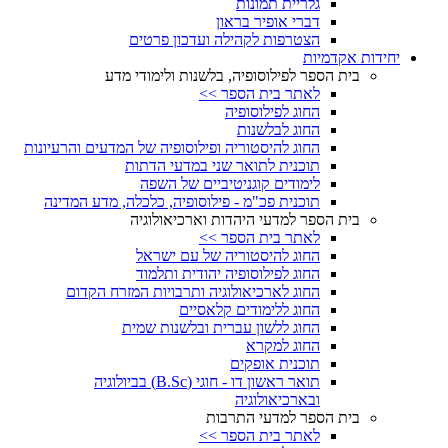
גלריית תמונות
דברי אופיר בראון
הצטרפות לקהילה ועדכון פרטים
יחידות אקדמיות
בית הספר לפילוסופיה, בלשנות ולימודי מדע
לאתר בית הספר >>
החוג לפילוסופיה
החוג לבלשנות
החוג להיסטוריה ופילוסופיה של המדעים והרעיונות
תוכנית לתואר שני במדעי הדתות
לימודים קוגניטיביים של השפה
תוכנית פכ"מ - פילוסופיה, כלכלה, מדע המדינה
בית הספר למדעי היהדות וארכיאולוגיה
לאתר בית הספר >>
החוג להיסטוריה של עם ישראל
החוג לפילוסופיה יהודית ותלמוד
החוג לארכיאולוגיה ותרבויות המזרח הקדום
החוג ללימודים קלאסיים
החוג ללשון עברית ובלשנות שמית
החוג למקרא
תוכנית אופקים
תואר ראשון דו - חוגי (B.Sc) בביולוגיה
ובארכיאולוגיה
בית הספר למדעי התרבות
לאתר בית הספר >>