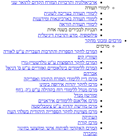
ארכיאולוגיה ותרבויות המזרח הקדום לתואר שני
לימודי תעודה
לימודי תעודה בעריכה לשונית
לימודי תעודה בארכיונאות ומידענות
לימודי תעודת הוראה
תכניות לבכירים בשנה אחת
פילוסופיה, מדע ותרבות דיגיטלית
מרכזים ומכוני מחקר
מרכזים
המרכז לחקר הספרות והתרבות העברית ע"ש לאורה
ושוורץ קיפ
המרכז לחקר התפוצות ע"ש גולדשטיין-גורן
המרכז ללימודים בינלאומיים ואזוריים ע"ש ס' דניאל
אברהם
מרכז דיין ללימודי המזרח התיכון ואפריקה
מרכז לחקר יהדות אירופה בימינו
מרכז מנדל ללימודי רוח בקהילה ע"ש ג'ק, ג'וזף
ומורטון מנדל
מרכז אליאנס ללימודים איראניים
מרכז מורשת יהדות ע"ש צימבליסטה
מרכז מצוינות לחקר הספרייה היהודית בשלהי העת
העתיקה
מרכז קורת
המרכז האקדמי לפיתוח אישי ומקצועי בחינוך
ובחברה