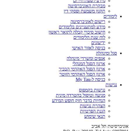
מידע לשעת חירום
מבקרת האוניברסיטה
תקנון משמעת ופסקי דין
לימודים
רישום לאוניברסיטה
מידע למתעניינים בלימודים
חישוב סיכויי קבלה לתואר ראשון
לוח שנת הלימודים
ידיעונים
כניסה לאזור האישי
סגל ומינהלה
אגפים ומשרדי מינהלה
ארגון הסגל המנהלי
ארגון הסגל האקדמי הבכיר
ארגון הסגל האקדמי הזוטר
כניסה ל-My Tau
נגישות
נגישות בקמפוס
מניעה וטיפול בהטרדה מינית
הנחיות בדבר חוק חופש המידע
הצהרת נגישות
הגנת הפרטיות
תנאי שימוש
אוניברסיטת תל אביב