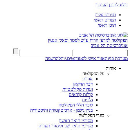
דילוג לתוכן העיקרי
תפריט עליון
תפריט ראשי
תוכן ראשי
הפקולטה למדעי הרוח
ע"ש לסטר וסאלי אנטין
אוניברסיטת תל אביב
מערכת פניות
אזור אישי לסטודנטים.יות
להרשמה
אודות
על הפקולטה
אודות
דבר הדקאן
ועדות פקולטטיות
קולות קוראים
גלריות
לזכר חללי הפקולטה
בניין גילמן - ארכיטקטורה והיסטוריה
בוגרי הפקולטה
מסיימי תואר ראשון
מסיימי תואר שני ולימודי תעודה