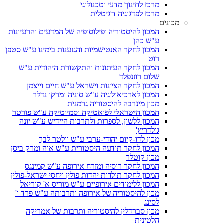
מרכז לחינוך מדעי וטכנולוגי
מרכז לפדגוגיה דיגיטלית
מכונים
המכון להיסטוריה ופילוסופיה של המדעים והרעיונות
ע"ש כהן
המכון לחקר האנטישמיות והגזענות בימינו ע"ש סטפן
רוט
המכון לחקר העיתונות והתקשורת היהודית ע"ש
שלום רוזנפלד
המכון לחקר הציונות וישראל ע"ש חיים וייצמן
המכון לארכיאולוגיה ע"ש סוניה ומרקו נדלר
מכון מינרבה להיסטוריה גרמנית
המכון הישראלי לפואטיקה וסמיוטיקה ע"ש פורטר
המכון ללשון, לספרות ולתרבות היידיש ע"ש יונה
גולדריץ'
מכון לדו-קיום יהודי-ערבי ע"ש וולטר לבך
המכון לחקר תודעה היסטורית ע"ש אוה ומרק ביסן
מכון קוטלר
המכון לחקר רוסיה ומזרח אירופה ע"ש קמינגס
המכון לחקר תולדות יהדות פולין ויחסי ישראל-פולין
המכון ללימודים אירופיים ע"ש מוריס א' קוריאל
מכון להיסטוריה של אירופה ותרבותה ע"ש פרד ו'
לסינג
מכון סברדלין להיסטוריה ותרבות של אמריקה
הלטינית