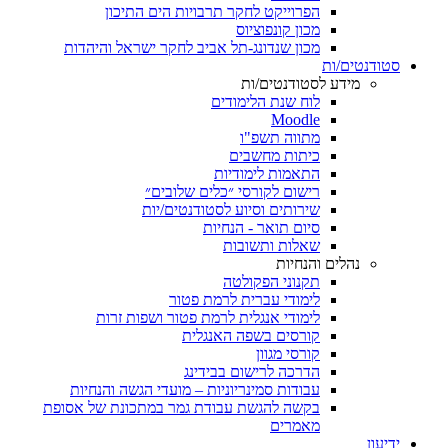
הפרוייקט לחקר תרבויות הים התיכון
מכון קונפוציוס
מכון שנדונג-תל אביב לחקר ישראל והיהדות
סטודנטים/ות
מידע לסטודנטים/ות
לוח שנת הלימודים
Moodle
מתווה תשפ"ו
כיתות מחשבים
התאמות לימודיות
רישום לקורסי ״כלים שלובים״
שירותים וסיוע לסטודנטים/יות
סיום תואר - הנחיות
שאלות ותשובות
נהלים והנחיות
תקנוני הפקולטה
לימודי עברית לרמת פטור
לימודי אנגלית לרמת פטור ושפות זרות
קורסים בשפה האנגלית
קורסי מגוון
הדרכה לרישום בבידינג
עבודות סמינריוניות – מועדי הגשה והנחיות
בקשה להגשת עבודת גמר במתכונת של אסופת
מאמרים
ידיעון