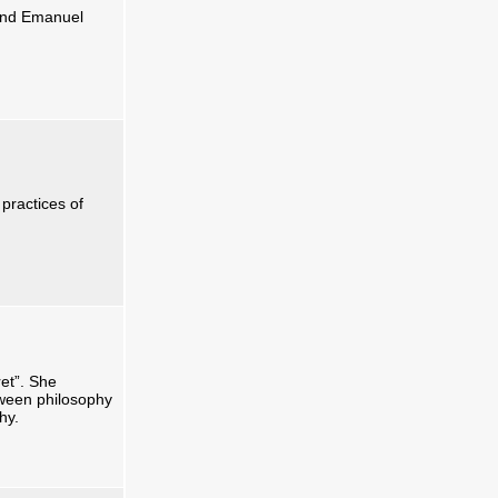
 and Emanuel
 practices of
ret”. She
tween philosophy
phy.