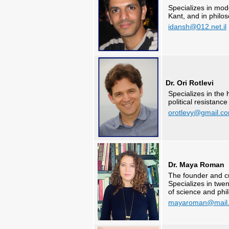
Specializes in mo
Kant, and in phil
idansh@012.net.il
Dr. Ori Rotlevi
Specializes in the 
political resistance
orotlevy@gmail.c
Dr. Maya Roman
The founder and cu
Specializes in twe
of science and phi
mayaroman@mail.t