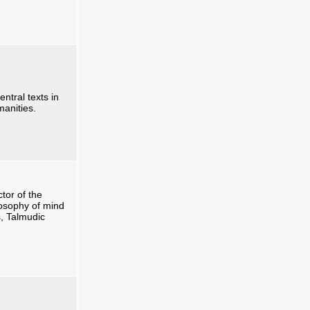
ntral texts in
manities.
tor of the
ilosophy of mind
ns, Talmudic