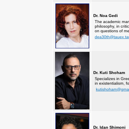
Dr. Noa Gedi
The academic manag
philosophy, in crit
on questions of me
dea30th@tauex.tau
Dr. Kuti Shoham
Specializes in Gre
in existentialism, 
kutishoham@gmai
Dr. Idan Shimoni