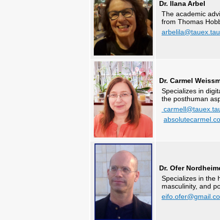
Dr. Ilana Arbel
The academic advis
from Thomas Hobbs
arbelila@tauex.tau.
Dr. Carmel Weiss
Specializes in digi
the posthuman aspe
carmell@tauex.tau.
absolutecarmel.c
Dr. Ofer Nordheim
Specializes in the 
masculinity, and p
eifo.ofer@gmail.c