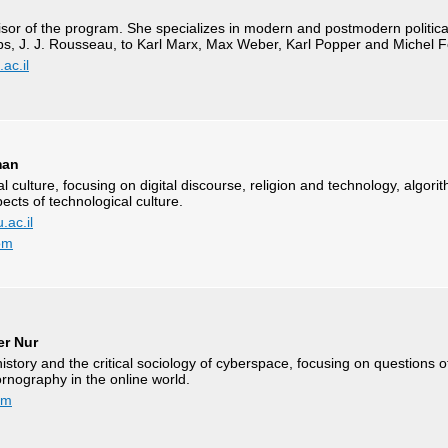
or of the program. She specializes in modern and postmodern politica
, J. J. Rousseau, to Karl Marx, Max Weber, Karl Popper and Michel F
ac.il
man
tal culture, focusing on digital discourse, religion and technology, algori
cts of technological culture.
ac.il
om
er Nur
history and the critical sociology of cyberspace, focusing on questions o
ornography in the online world.
om