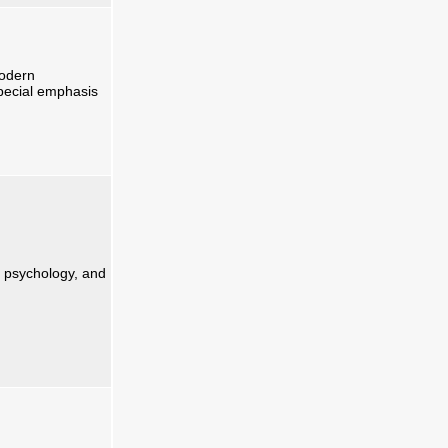
modern
 special emphasis
f psychology, and