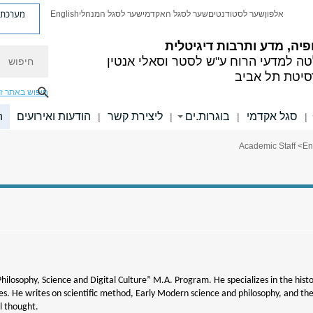
מערכת פ
אלפון
שער לסטודנטים
שער לסגל האקדמי
שער לסגל המנהלי
English
פיה, מדע ותרבות דיגיטלית
חיפוש
ה למדעי הרוח
ע"ש לסטר וסאלי אנטין
סיטת תל אביב
חיפוש באתר ז
סגל אקדמי
בוגרות.ים
ליצירת קשר
הודעות ואירועים
h
|
|
|
|
> Academic Staff
En
Philosophy, Science and Digital Culture” M.A. Program. He specializes in the hist
ces. He writes on scientific method, Early Modern science and philosophy, and the
l thought.