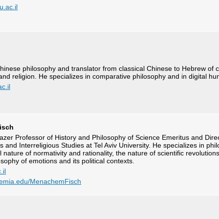
.ac.il
Chinese philosophy and translator from classical Chinese to Hebrew of ce
nd religion. He specializes in comparative philosophy and in digital hu
c.il
isch
zer Professor of History and Philosophy of Science Emeritus and Direc
s and Interreligious Studies at Tel Aviv University. He specializes in ph
al nature of normativity and rationality, the nature of scientific revolutio
sophy of emotions and its political contexts.
il
cademia.edu/MenachemFisch