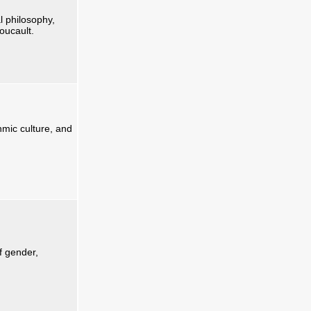
l philosophy,
oucault.
thmic culture, and
f gender,