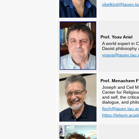
obelkind@tauex.tau
Prof. Yoav Ariel
A world expert in 
Daoist philosophy a
yoava@tauex.tau.a
Prof. Menachem F
Joseph and Ceil Ma
Center for Religiou
and self, the critic
dialogue, and philo
fisch@tauex.tau.ac.
https://telaviv.a