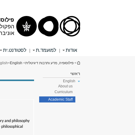
תוכן
תפריט
עליון
ראשי
פילוסו
הפקולט
אוניבר
אודות
למועמד.ת
לסטודנט.ית
|
|
הינך נמצא כאן
>
פילוסופיה, מדע ותרבות דיגיטלית
>
English
>
glish
ראשי
English
About us
Curriculum
Academic Staff
ory and philosophy
 philosophical