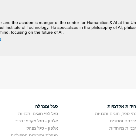
r and the academic manger of the center for Humanities & AI at the Uni
el Institute of Technology. He specializes in the philosophy of AI, philo
mind, focusing on the future of AI.
m
חידות אקדמיות
סגל ומנהלה
תי ספר, חוגים ותכניות
סגל לפי חוגים ותכניות
רכזים ומכונים
אלפון - סגל אקדמי בכיר
כניות מיוחדות
אלפון - סגל מנהלי
מנהלת ומזכירות הפקולטה