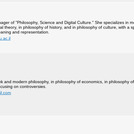
er of "Philosophy, Science and Digital Culture." She specializes in 
ical theory, in philosophy of history, and in philosophy of culture, with a
aning and representation.
.ac.il
ek and modern philosophy, in philosophy of economics, in philosophy o
focusing on controversies.
l.com