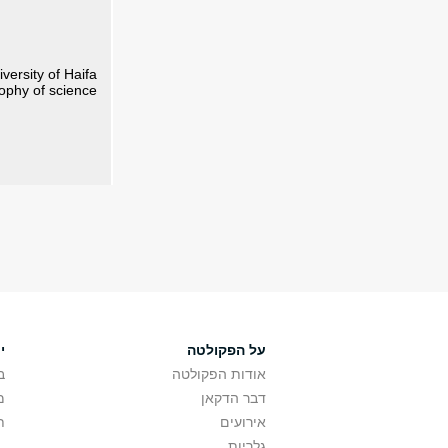
versity of Haifa
sophy of science
על הפקולטה
י
אודות הפקולטה
ב
דבר הדקאן
מ
אירועים
ת
גלריות