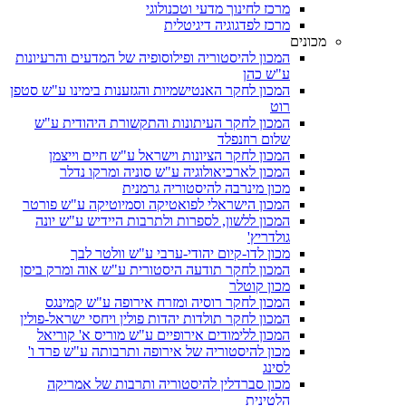
מרכז לחינוך מדעי וטכנולוגי
מרכז לפדגוגיה דיגיטלית
מכונים
המכון להיסטוריה ופילוסופיה של המדעים והרעיונות
ע"ש כהן
המכון לחקר האנטישמיות והגזענות בימינו ע"ש סטפן
רוט
המכון לחקר העיתונות והתקשורת היהודית ע"ש
שלום רוזנפלד
המכון לחקר הציונות וישראל ע"ש חיים וייצמן
המכון לארכיאולוגיה ע"ש סוניה ומרקו נדלר
מכון מינרבה להיסטוריה גרמנית
המכון הישראלי לפואטיקה וסמיוטיקה ע"ש פורטר
המכון ללשון, לספרות ולתרבות היידיש ע"ש יונה
גולדריץ'
מכון לדו-קיום יהודי-ערבי ע"ש וולטר לבך
המכון לחקר תודעה היסטורית ע"ש אוה ומרק ביסן
מכון קוטלר
המכון לחקר רוסיה ומזרח אירופה ע"ש קמינגס
המכון לחקר תולדות יהדות פולין ויחסי ישראל-פולין
המכון ללימודים אירופיים ע"ש מוריס א' קוריאל
מכון להיסטוריה של אירופה ותרבותה ע"ש פרד ו'
לסינג
מכון סברדלין להיסטוריה ותרבות של אמריקה
הלטינית