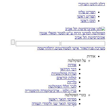
דילוג לתוכן העיקרי
תפריט עליון
תפריט ראשי
תוכן ראשי
הפקולטה למדעי הרוח
ע"ש לסטר וסאלי אנטין
אוניברסיטת תל אביב
מערכת פניות
אזור אישי לסטודנטים.יות
להרשמה
אודות
על הפקולטה
אודות
דבר הדקאן
ועדות פקולטטיות
קולות קוראים
גלריות
לזכר חללי הפקולטה
בניין גילמן - ארכיטקטורה והיסטוריה
בוגרי הפקולטה
מסיימי תואר ראשון
מסיימי תואר שני ולימודי תעודה