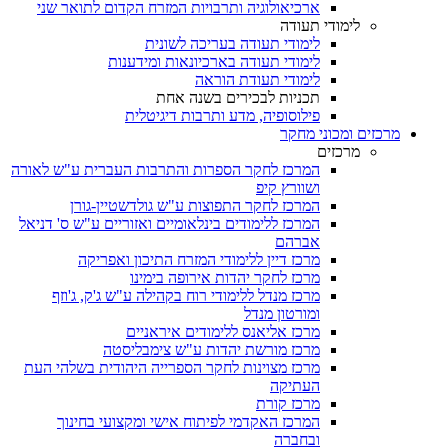
ארכיאולוגיה ותרבויות המזרח הקדום לתואר שני
לימודי תעודה
לימודי תעודה בעריכה לשונית
לימודי תעודה בארכיונאות ומידענות
לימודי תעודת הוראה
תכניות לבכירים בשנה אחת
פילוסופיה, מדע ותרבות דיגיטלית
מרכזים ומכוני מחקר
מרכזים
המרכז לחקר הספרות והתרבות העברית ע"ש לאורה
ושוורץ קיפ
המרכז לחקר התפוצות ע"ש גולדשטיין-גורן
המרכז ללימודים בינלאומיים ואזוריים ע"ש ס' דניאל
אברהם
מרכז דיין ללימודי המזרח התיכון ואפריקה
מרכז לחקר יהדות אירופה בימינו
מרכז מנדל ללימודי רוח בקהילה ע"ש ג'ק, ג'וזף
ומורטון מנדל
מרכז אליאנס ללימודים איראניים
מרכז מורשת יהדות ע"ש צימבליסטה
מרכז מצוינות לחקר הספרייה היהודית בשלהי העת
העתיקה
מרכז קורת
המרכז האקדמי לפיתוח אישי ומקצועי בחינוך
ובחברה