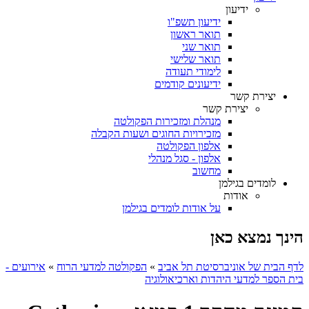
ידיעון
ידיעון תשפ"ו
תואר ראשון
תואר שני
תואר שלישי
לימודי תעודה
ידיעונים קודמים
יצירת קשר
יצירת קשר
מנהלת ומזכירות הפקולטה
מזכירויות החוגים ושעות הקבלה
אלפון הפקולטה
אלפון - סגל מנהלי
מחשוב
לומדים בגילמן
אודות
על אודות לומדים בגילמן
הינך נמצא כאן
לדף הבית של אוניברסיטת תל אביב
»
הפקולטה למדעי הרוח
»
אירועים -
בית הספר למדעי היהדות וארכיאולוגיה