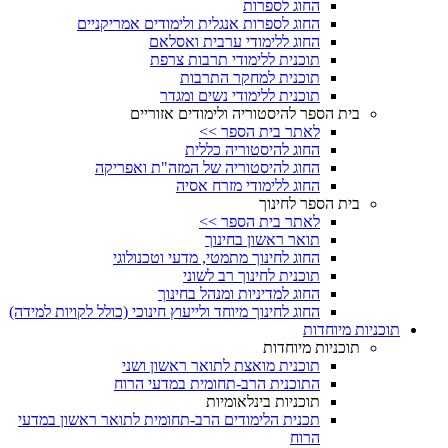
החוג לספרות
החוג לספרות אנגלית ולימודים אמריקניים
החוג ללימודי ערבית ואסלאם
תוכנית ללימודי תרבות צרפת
תוכנית למחקר התרבות
תוכנית ללימודי נשים ומגדר
בית הספר להיסטוריה ולימודים אזוריים
לאתר בית הספר >>
החוג להיסטוריה כללית
החוג להיסטוריה של המזה"ת ואפריקה
החוג ללימודי מזרח אסיה
בית הספר לחינוך
לאתר בית הספר >>
תואר ראשון בחינוך
החוג לחינוך מתמטי, מדעי וטכנולוגי
תוכנית לחינוך רב לשוני
החוג למדיניות ומנהל בחינוך
החוג לחינוך מיוחד ולייעוץ חינוכי (כולל לקויות למידה)
תוכניות מיוחדות
תוכניות מיוחדות
תוכנית מואצת לתואר ראשון ושני
התוכנית הרב-תחומית במדעי הרוח
תוכניות בינלאומיות
תכנית הלימודים הרב-תחומית לתואר ראשון במדעי
הרוח