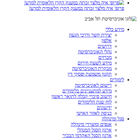
פרופ' איה מלצר זכתה במענק הקרן הלאומית למדע!
מידע כללי
יצירת קשר ודרכי הגעה
אלפון
דרושים
נהלי האוניברסיטה
מכרזים
מידע לשעת חירום
מבקרת האוניברסיטה
תקנון משמעת ופסקי דין
לימודים
רישום לאוניברסיטה
מידע למתעניינים בלימודים
חישוב סיכויי קבלה לתואר ראשון
לוח שנת הלימודים
ידיעונים
כניסה לאזור האישי
סגל ומינהלה
אגפים ומשרדי מינהלה
ארגון הסגל המנהלי
ארגון הסגל האקדמי הבכיר