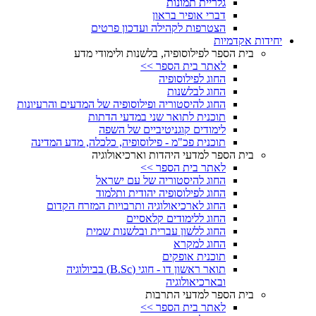
גלריית תמונות
דברי אופיר בראון
הצטרפות לקהילה ועדכון פרטים
יחידות אקדמיות
בית הספר לפילוסופיה, בלשנות ולימודי מדע
לאתר בית הספר >>
החוג לפילוסופיה
החוג לבלשנות
החוג להיסטוריה ופילוסופיה של המדעים והרעיונות
תוכנית לתואר שני במדעי הדתות
לימודים קוגניטיביים של השפה
תוכנית פכ"מ - פילוסופיה, כלכלה, מדע המדינה
בית הספר למדעי היהדות וארכיאולוגיה
לאתר בית הספר >>
החוג להיסטוריה של עם ישראל
החוג לפילוסופיה יהודית ותלמוד
החוג לארכיאולוגיה ותרבויות המזרח הקדום
החוג ללימודים קלאסיים
החוג ללשון עברית ובלשנות שמית
החוג למקרא
תוכנית אופקים
תואר ראשון דו - חוגי (B.Sc) בביולוגיה
ובארכיאולוגיה
בית הספר למדעי התרבות
לאתר בית הספר >>