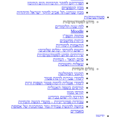
הפרוייקט לחקר תרבויות הים התיכון
מכון קונפוציוס
מכון שנדונג-תל אביב לחקר ישראל והיהדות
סטודנטים/ות
מידע לסטודנטים/ות
לוח שנת הלימודים
Moodle
מתווה תשפ"ו
כיתות מחשבים
התאמות לימודיות
רישום לקורסי ״כלים שלובים״
שירותים וסיוע לסטודנטים/יות
סיום תואר - הנחיות
שאלות ותשובות
נהלים והנחיות
תקנוני הפקולטה
לימודי עברית לרמת פטור
לימודי אנגלית לרמת פטור ושפות זרות
קורסים בשפה האנגלית
קורסי מגוון
הדרכה לרישום בבידינג
עבודות סמינריוניות – מועדי הגשה והנחיות
בקשה להגשת עבודת גמר במתכונת של אסופת
מאמרים
ידיעון