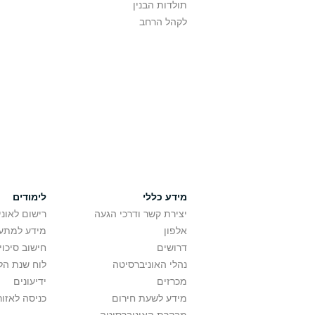
תולדות הבנין
לקהל הרחב
מידע כללי
לימודים
יצירת קשר ודרכי הגעה
רישום לאונ
אלפון
מידע למתענ
דרושים
חישוב סיכוי
נהלי האוניברסיטה
לוח שנת הל
מכרזים
ידיעונים
מידע לשעת חירום
כניסה לאזור