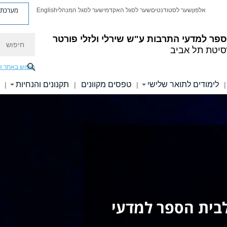
מערכת פ
אלפון
שער לסטודנטים
שער לסגל האקדמי
שער לסגל המנהלי
English
חיפוש
פר למדעי התרבות ע"ש שירלי ולזלי פורטר
סיטת תל אביב
חיפוש באתר ז
לימודים לתואר שלישי
טפסים מקוונים
תקנונים והנחיות
|
|
|
|
לבית הספר למדעי