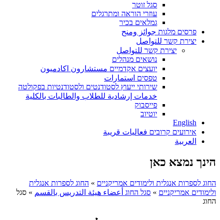
סגל זוטר
עוזרי הוראה ומתרגלים
גמלאים בכיר
פרסים מלגות جوائز ومنح
יצירת קשר للتواصل
יצירת קשר للتواصل
נושאים מנהלים
יועצים אקדמיים مستشارون اكادميون
טפסים استمارات
שירותי ייעוץ לסטודנטים ולסטודנטיות בפקולטה
خدمات إرشادية للطلاب والطالبات بالكلية
פייסבוק
יוטיוב
English
אירועים קרובים فعاليات قريبة
العربية
הינך נמצא כאן
החוג לספרות אנגלית ולימודים אמריקניים
»
החוג לספרות אנגלית
ולימודים אמריקניים
»
סגל החוג أعضاء هيئة التدريس بالقسم
»
סגל
החוג