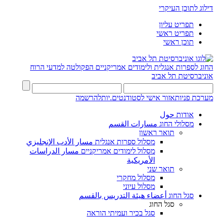
דילוג לתוכן העיקרי
תפריט עליון
תפריט ראשי
תוכן ראשי
החוג לספרות אנגלית ולימודים אמריקניים
הפקולטה למדעי הרוח
אוניברסיטת תל אביב
מערכת פניות
אזור אישי לסטודנטים.יות
להרשמה
אודות حول
מסלולי החוג مسارات القسم
תואר ראשון
מסלול ספרות אנגלית مسار الأدب الإنجليزي
מסלול לימודים אמריקניים مسار الدراسات
الأمريكية
תואר שני
מסלול מחקרי
מסלול עיוני
סגל החוג أعضاء هيئة التدريس بالقسم
סגל החוג
סגל בכיר ועמיתי הוראה