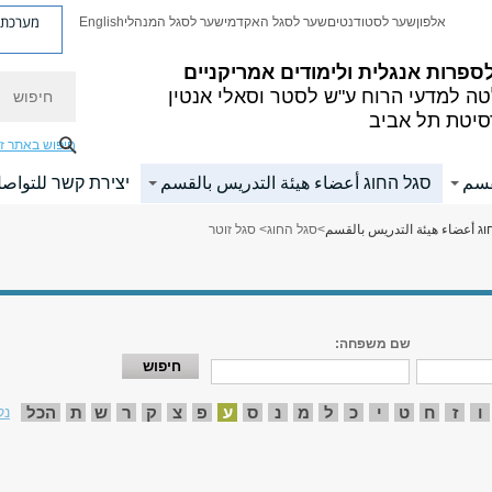
מערכת פ
אלפון
שער לסטודנטים
שער לסגל האקדמי
שער לסגל המנהלי
English
ספרות אנגלית ולימודים אמריקניים
חיפוש
ה למדעי הרוח
ע"ש לסטר וסאלי אנטין
סיטת תל אביב
חיפוש באתר ז
قسم
סגל החוג أعضاء هيئة التدريس بالقسم
יצירת קשר للتواص
ג أعضاء هيئة التدريس بالقسم
>
סגל החוג
> סגל זוטר
שם משפחה:
ו
ז
ח
ט
י
כ
ל
מ
נ
ס
ע
פ
צ
ק
ר
ש
ת
הכל
נק