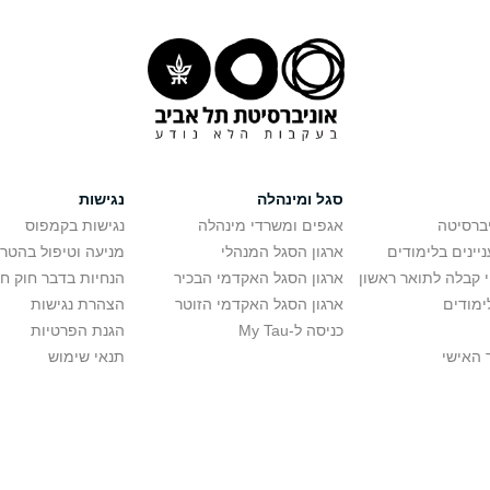
סגל ומינהלה
נגישות
יברסיטה
אגפים ומשרדי מינהלה
נגישות בקמפוס
יינים בלימודים
ארגון הסגל המנהלי
מניעה וטיפול בהטר
י קבלה לתואר ראשון
ארגון הסגל האקדמי הבכיר
הנחיות בדבר חוק ח
ימודים
ארגון הסגל האקדמי הזוטר
הצהרת נגישות
כניסה ל-My Tau
הגנת הפרטיות
 האישי
תנאי שימוש