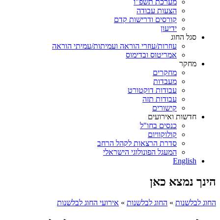
מערכת תשפ"ו
הצעות עבודה
קורסים ודרישות קדם
ידיעון
סגל החוג
עוזרות/עוזרי הוראה ועמיתות/עמיתי הוראה
אמריטוס ובדימוס
מחקר
מחקרים
מעבדות
עבודות דוקטורט
עבודות תזה
קישורים
חדשות ואירועים
כנסים בחו"ל
קולוקוויום
סדרת הרצאות לקהל הרחב
המעגל הפונולוגי הישראלי
English
הינך נמצא כאן
החוג לבלשנות
»
החוג לבלשנות
»
אירועי החוג לבלשנות