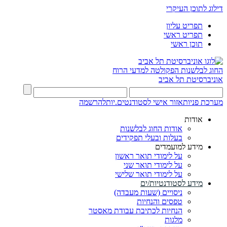
דילוג לתוכן העיקרי
תפריט עליון
תפריט ראשי
תוכן ראשי
החוג לבלשנות
הפקולטה למדעי הרוח
אוניברסיטת תל אביב
מערכת פניות
אזור אישי לסטודנטים.יות
להרשמה
אודות
אודות החוג לבלשנות
בעלות ובעלי תפקידים
מידע למועמדים
על לימודי תואר ראשון
על לימודי תואר שני
על לימודי תואר שלישי
מידע לסטודנטיות/ים
ניסויים (שעות מעבדה)
טפסים והנחיות
הנחיות לכתיבת עבודת מאסטר
מלגות