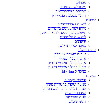
מכרזים
מידע לשעת חירום
מבקרת האוניברסיטה
תקנון משמעת ופסקי דין
לימודים
רישום לאוניברסיטה
מידע למתעניינים בלימודים
חישוב סיכויי קבלה לתואר ראשון
לוח שנת הלימודים
ידיעונים
כניסה לאזור האישי
סגל ומינהלה
אגפים ומשרדי מינהלה
ארגון הסגל המנהלי
ארגון הסגל האקדמי הבכיר
ארגון הסגל האקדמי הזוטר
כניסה ל-My Tau
נגישות
נגישות בקמפוס
מניעה וטיפול בהטרדה מינית
הנחיות בדבר חוק חופש המידע
הצהרת נגישות
הגנת הפרטיות
תנאי שימוש