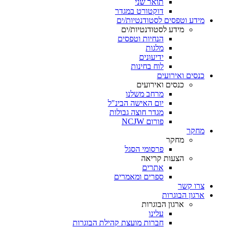
תואר שני
דוקטורט במגדר
מידע וטפסים לסטודנטיות/ים
מידע לסטודנטיות/ים
הנחיות וטפסים
מלגות
ידיעונים
לוח בחינות
כנסים ואירועים
כנסים ואירועים
מרחב משלנו
יום האישה הבינ"ל
מגדר חוצה גבולות
פורום NCJW
מחקר
מחקר
פרסומי הסגל
הצעות קריאה
אתרים
ספרים ומאמרים
צרו קשר
ארגון הבוגרות
ארגון הבוגרות
עלינו
חברות מועצת קהילת הבוגרות