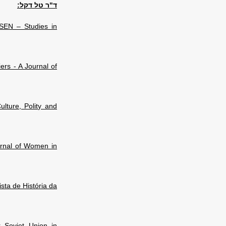
ד"ר טל דקל:
SEN – Studies in
iers - A Journal of
ulture, Polity and
urnal of Women in
sta de História da
 Soviet Union in