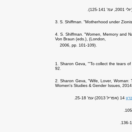
3
. S. Shiffman. "Motherhood under Zioni
4
. S. Shiffman. "Women, Memory and Narr
Von Braun (eds.), (London,
2006, pp. 101-109).
1. Sharon Geva, "'To collect the tears of
92
.
2. Sharon Geva, "Wife, Lover, Woman: Th
Women's Studies & Gender Issues, 2014,
רון
14 (אפריל 2013) עמ' 25-18.