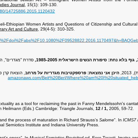
dies Journal
, 15(1): 109-130.
1080/14725886.2015.1120432
li-Ethiopian Women Artists and Questions of Citizenship and Cultura
rary Art and Culture
, 29(4-5): 310-325.
om%2Fdoi%2Fabs%2F10.1080%2F09528822.2016
.1170497&h=BAQGeb
, גוף בלא נחת: סיפורת הנשים הישראלית 1985-2005,
סדרת "מגדרים", ה
היכן אני נמצאת: פרספקטיבות מגדריות על מרחב
, הוצאת קרן פ
amazonaws.com/Beit%20Berl/Where%20am%20I%20situated_hebr
extuality as a tool for reclaiming the past in Fanny Mendelssohn's canta
n Heilmann (Eds.) Cambridge: Triangle Journals,
12 / 1,
2005, 59-72.
nd the process of maturation in Richard Strauss’s
Salome
”. In
ICMS7 
onal Semiotics Institute and Indiana University Press.
et’s opera”. In
Musical Semiotics Revisited
ed. Eero Tarasti. Imatra and