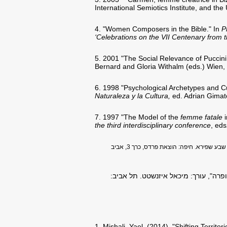
International Semiotics Institute, and the
4. "Women Composers in the Bible." In
P
‘Celebrations on the VII Centenary from t
5. 2001 "The Social Relevance of Puccini
Bernard and Gloria Withalm (eds.) Wien,
6. 1998 "Psychological Archetypes and C
Naturaleza y la Cultura,
ed. Adrian Gimat
7. 1997 "The Model of the
femme fatale
i
the third interdisciplinary conference
, eds
. עורכת: בת שבע שפירא. חיפה: הוצאת פרדס, כרך 3, אביב
אופרה", עורך: מיכאל איזנשטט. תל אביב:
1. Mishali, Yael. (2014). "Shifting Territor