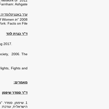
A Network of
2012 "Fanny Mendelssohn's cantata Hiob: a transpersonal commentary on divine darkness." In
 Farnham: Ashgate.
ערך באנציקלופדיה:
of Women in
2008 "Amy Beach: composer, pianist and activist for Women's professional advancement." In
rk: Facts on File.
ד"ר כנרת להד
ing 2017
.
ociety, 2006. The
lights, Fights and
מאמרים:
ד"ר סמדר שיפמן
1. שיפמן, סמדר. 
הישראלית, עורכת: יעל עצמו