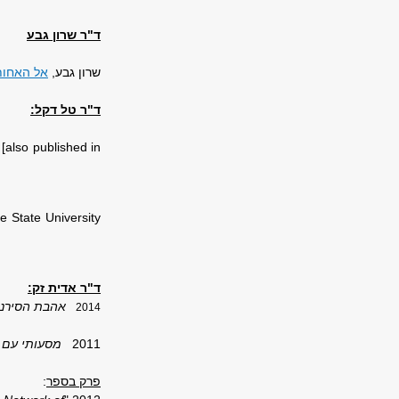
ד"ר שרון גבע
שרון גבע,
אל האחות
ד"ר טל דקל:
[also published in
e State University
ד"ר אדית זק:
אהבת הסירנות:
2014
2011
מסעותי עם ו
פרק בספר
: