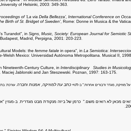
 University of Helsinki, 2003: 349-363.
roceedings of ‘La via Della Bellezza’, International Conference on Occa
he Birth of St. Bridget of Sweden’
, Rome: Donne in Musica & the Vatica
’s Turandot", in
Signs, Music, Society: European Journal for Semiotic S
 Budapest, Madrid, Perpigna, 2001: 203-223.
ultural Models: the
femme fatale
in opera", in
La Semiotica
:
Interseccio
e-Welsh Mexico: Universidad Autónoma Metropolitana. Musical II, 1998,
n Nineteenth-Century Culture, in
Interdisciplinary Studies in Musicolo
.
Maciej Jablonski and Jan Steszewski. Poznan, 1997: 163-175.
תו+
כתב עת למוזיקה, אמנות וחברה
רים שרואים מכאן לא רואים משם." כרמן של ביזה מנקודת מבט מגדרית. ב-מגזין "
ies."
Sinister Wisdom 94: A Multicultural