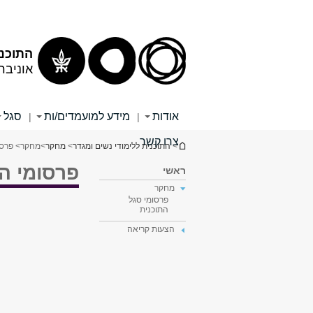
תוכן
תפריט
עליון
ראשי
התוכנית
אוניבר
אודות
מידע למועמדים/ות
סגל
|
|
צרו קשר
הינך נמצא כאן
>
התוכנית ללימודי נשים ומגדר
>
מחקר
>
מחקר
> פרסו
פרסומי ה
ראשי
מחקר
פרסומי סגל
התוכנית
הצעות קריאה