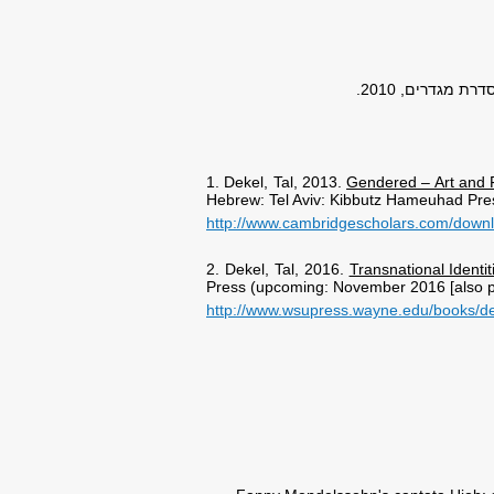
ת מגדרים, 2010.
1. Dekel, Tal, 2013.
Gendered – Art and 
Hebrew: Tel Aviv: Kibbutz Hameuhad Pres
http://www.cambridgescholars.com/down
2. Dekel, Tal, 2016.
Transnational Identi
Press (upcoming: November 2016 [also pub
http://www.wsupress.wayne.edu/books/deta