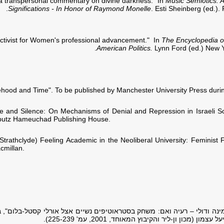
Music Semiotics: 
Significations - In Honor of
Raymond Monelle
. Esti Sheinberg (ed.).
The Encyclopedia 
American Politics.
Lynn Ford (ed.) New Yo
lehood and Time". To be published by Manchester University Press dur
e and Silence: On Mechanisms of Denial and Repression in Israeli S
ibutz Hameuchad Publishing House
.
 Strathclyde) Feeling Academic in the Neoliberal University: Feminist F
cmillan
.
"מינה ודולי – רעיה ואם: משחק בסטראוטיפים נשיים אצל אורלי קסטל-בלום", 
ן (מכון ון-ליר והקיבוץ המאוחד, 2001, עמ' 225-239).