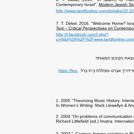
Contemporary Israel",
Modern Jewish Stu
http://www.tandfonline.com/doi/abs/10.
7. T. Dekel, 2016. "Welcome Home? Israe
Text – Critical Perspectives on Contempo
http://l.facebook.com/l.php?
u=http%3A%2F%2Fwww.tandfonline.c
וצאת הקיבוץ המאוחד.
רידריך אברט ומכללת בית ברל.
https://fes-
1. 2005 “Theorizing Music History: Intert
In
Women’s Writing.
Mark Llewellyn & An
2. 2004 “On problems of communication a
Richard Littlefield (ed.) Imatra: Internati
3. 2003 " Carmen; femme créatrice in Biz