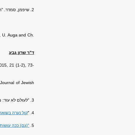
2. שיפמן, סמדר. "האם אני נמצאת: סיפור החניכה הנשי אצל צרויה שלו ויהודית קציר", מכאן, 2, (יולי 2001, עמ' 125-141).
s, U. Auga and Ch.
ד"ר שרון גבע
015, 21 (1-2), 73-
Journal of Jewish
3. "לעולם לא עוד: מרד גטו ורשה בשיח הציבורי הישראלי מהפרספקטיבה של המגדר",
4. "
קול נערה בשואה
5.
"(גם) ככה עושות