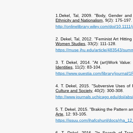
1.Dekel, Tal, 2009. "Body, Gender and 
Ethnicity and Nationalism
, 9(2): 175-197.
http://onlinelibrary.wiley.com/doi/10.111
2. Dekel, Tal, 2012. "Feminist Art Hitti
Women Studies
, 33(2): 111-128.
https://muse.jhu.edu/article/483543/sum
3. T. Dekel, 2014. "At (art)Work Value
Identities
, 11(2): 83-104.
https://www.questia.com/library/journal
4. T. Dekel, 2015. "Subversive Uses of 
Culture and Society
, 40(2): 300-308.
http://www.journals.uchicago.edu/doi/ab
5. T. Dekel, 2015. "Braking the Pattern 
Arte
, 12: 93-105.
https://issuu.com/ihafcshunl/docs/rha_12
6. T. Dekel, 2016. "In Search of Tra