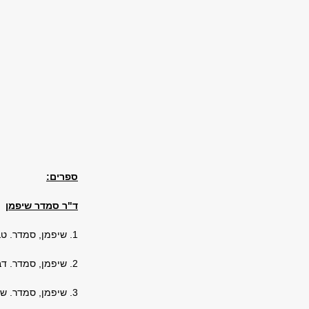
ספרים:
ד"ר סמדר שיפמן
1. שיפמן, סמדר. טביעת אצבעו של המחבר: פוקנר, המינגווי, מאיר שלו (הקיבוץ המאוחד, 1999).
2. שיפמן, סמדר. דברים שרואים מכאן: מעבר למודרניזם? (כרמל, 2007).
3. שיפמן, סמדר. שפוטה ונשפטת: אימהות בסיפורת העברית בת זמננו (עומד לצאת לאור ב"מגדרים", 2016).