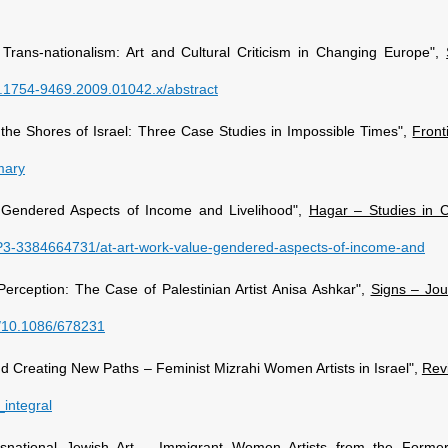
Trans-nationalism: Art and Cultural Criticism in Changing Europe",
1/j.1754-9469.2009.01042.x/abstract
ng the Shores of Israel: Three Case Studies in Impossible Times",
Front
mary
: Gendered Aspects of Income and Livelihood",
Hagar – Studies in C
/1P3-3384664731/at-art-work-value-gendered-aspects-of-income-and
Perception: The Case of Palestinian Artist Anisa Ashkar",
Signs – Jo
s/10.1086/678231
and Creating New Paths – Feminist Mizrahi Women Artists in Israel",
Revi
_integral
nsnational Jewish Art – Immigrant Women Artists from the Former