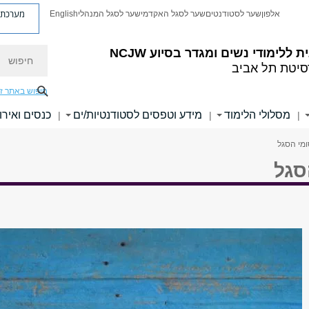
מערכת פ
אלפון
שער לסטודנטים
שער לסגל האקדמי
שער לסגל המנהלי
English
חיפוש
 ללימודי נשים ומגדר בסיוע NCJW
סיטת תל אביב
חיפוש באתר ז
מסלולי הלימוד
מידע וטפסים לסטודנטיות/ים
כנסים ואירו
|
|
|
מי הסגל
סגל