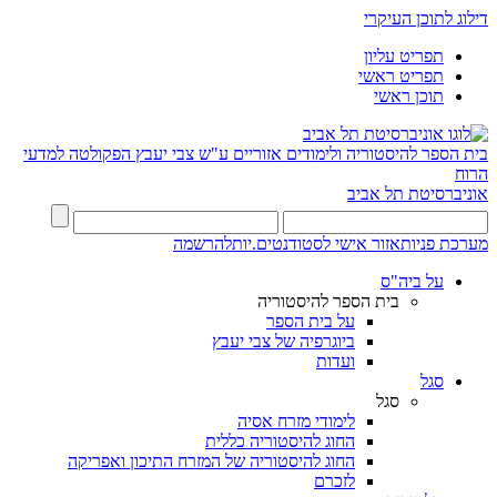
דילוג לתוכן העיקרי
תפריט עליון
תפריט ראשי
תוכן ראשי
בית הספר להיסטוריה ולימודים אזוריים ע"ש צבי יעבץ
הפקולטה למדעי
הרוח
אוניברסיטת תל אביב
מערכת פניות
אזור אישי לסטודנטים.יות
להרשמה
על ביה"ס
בית הספר להיסטוריה
על בית הספר
ביוגרפיה של צבי יעבץ
ועדות
סגל
סגל
לימודי מזרח אסיה
החוג להיסטוריה כללית
החוג להיסטוריה של המזרח התיכון ואפריקה
לזכרם