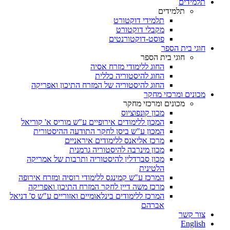
תלמידים
תלמידים
תלמידי דוקטורט
מקבלי דוקטורט
פוסט-דוקטורנטים
חוגי בית הספר
חוגי בית הספר
החוג ללימודי מזרח אסיה
החוג להיסטוריה כללית
החוג להיסטוריה של המזרח התיכון ואפריקה
מכונים ומרכזי מחקר
מכונים ומרכזי מחקר
מכון קונפוציוס
המכון ללימודים אירופיים ע"ש מוריס א' קוריאל
המכון ע"ש ביסן לחקר התודעה ההיסטורית
מרכז אליאנס ללימודים איראניים
מכון מינרבה להיסטוריה גרמנית
מכון סברדלין להיסטוריה ותרבות של אמריקה
הלטינית
המרכז ע"ש קמינגס ללימודי רוסיה ומזרח אירופה
מרכז משה דיין לחקר המזרח התיכון ואפריקה
המרכז ללימודים בינלאומיים ואזוריים ע"ש ס' דניאל
אברהם
צור קשר
English