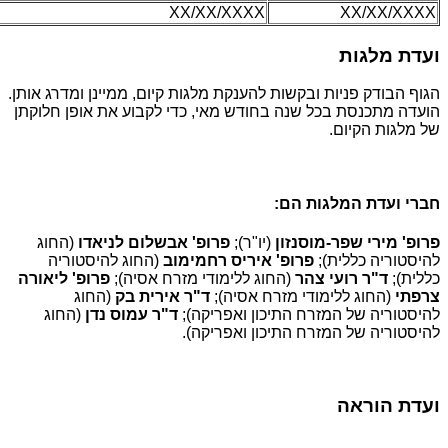
XX/XX/XXXX
XX/XX/XXXX
ועדת מלגות
הגוף הבודק פניות ובקשות להענקת מלגות קיום, ממיינן ומדרג אותן.
הועדה מתכנסת בכל שנה בחודש מאי, כדי לקבוע את אופן חלוקתן
של מלגות הקיום.
חברי ועדת המלגות הם:
פרופ' מירי שפר-מוסנזון
(יו"ר);
פרופ' אבשלום לניאדו
(החוג
להיסטוריה כללית);
פרופ' איריס רחמימוב
(החוג להיסטוריה
כללית);
ד"ר רועי צהר
(החוג ללימודי מזרח אסיה);
פרופ' ליאורה
צרפתי
(החוג ללימודי מזרח אסיה);
ד"ר אירית בק
(החוג
להיסטוריה של המזרח התיכון ואפריקה);
ד"ר עמוס נדן
(החוג
להיסטוריה של המזרח התיכון ואפריקה).
ועדת הוראה