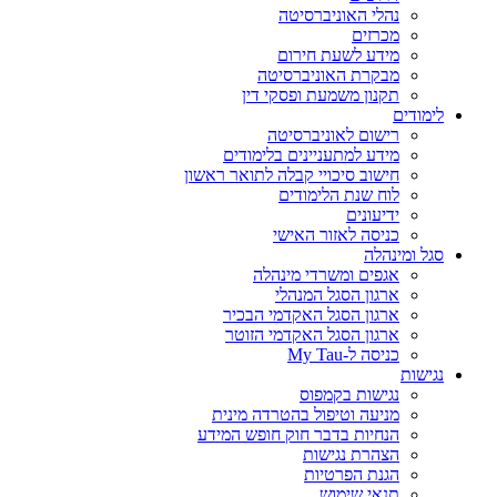
נהלי האוניברסיטה
מכרזים
מידע לשעת חירום
מבקרת האוניברסיטה
תקנון משמעת ופסקי דין
לימודים
רישום לאוניברסיטה
מידע למתעניינים בלימודים
חישוב סיכויי קבלה לתואר ראשון
לוח שנת הלימודים
ידיעונים
כניסה לאזור האישי
סגל ומינהלה
אגפים ומשרדי מינהלה
ארגון הסגל המנהלי
ארגון הסגל האקדמי הבכיר
ארגון הסגל האקדמי הזוטר
כניסה ל-My Tau
נגישות
נגישות בקמפוס
מניעה וטיפול בהטרדה מינית
הנחיות בדבר חוק חופש המידע
הצהרת נגישות
הגנת הפרטיות
תנאי שימוש