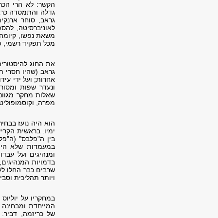
הקשר: לא הרי הכרי
גדלה והתמסדה כראו
גראב, סוחר ארנקים
לאוניברסיטה, להס
משאת נפשו, קיומה 
מכל תפקיד רשמי, פ
את החוג להיסטוריה
גראב (שהיו חסרי תע
אחרות; ועל ידי עיד
ונעדר שפות ומסור
שאלות מחקר מגוונו
מפרה, וקוסמופוליטי
הוא היה נועז בבחי
ימיו. בראשית הקרי
בין ה"פלבס" (ה"פל
במעמדות שלא היו 
ומנהיגים ועל עבד
בדמויות המנהיגים,
שרבים כבר החלו לע
ויותר תהליכית וסב