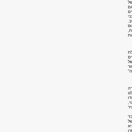
של
גם
ים
נבכי
ב.
יר 1995) וקלאודיוס
ית,
ות
לת
ים
של
ור
ה"
עברה
ט
צעירים שיחדו
י,
 הצעיר
בד
של
יא
ו