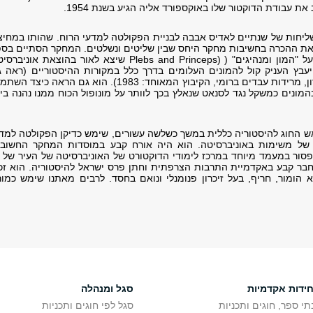
את עבודת הדוקטור שלו באוקספורד אליה הגיע בשנת 1954.
בץ לשליחות של שנתיים לאדיס אבבה לבניית הפקולטה למדעי הרוח. שהותו במחי
את ההכרה בחשיבות מחקר היחס שבין שליטים ונשלטים. המחקר הסתיים בספ
מהפכני בחשיבותו על "המון ומנהיגים" ( (Plebs and Princeps שיצא לאור בהוצאת אוניב
קספורד ב1969. יעבץ העניק קול להמונים העלומים בדרך כלל במקורות ההיסטוריים (ראה 
ספרו עם זאב רובינזון, מרידות עבדים ברומי, הקיבוץ המאוחד: 1983). הוא גם הראה כיצד 
המונים כמשקל נגד לסנאט שנאלץ בכך לוותר על מונופול הכוח ממנו נהנה בי
ש החוג להיסטוריה כללית במשך כשלשה עשורים, שימש כדיקן הפקולטה למד
 של משימות באוניברסיטה. הוא היה אורח קבע במוסדות המחקר החשובי
פסור במעמד מיוחד במרכז לימודי הדוקטורט של האוניברסיטה של העיר של נ
 חבר קבע באקדמיית התרבות הצרפתית וחתן פרס ישראל להיסטוריה. הוא זכ
 הומור, חריף, בעל זיכרון פנומנלי ונואם בחסד. לרבים מאתנו שימש כמו
חידות אקדמיות
סגל ומנהלה
תי ספר, חוגים ותכניות
סגל לפי חוגים ותכניות