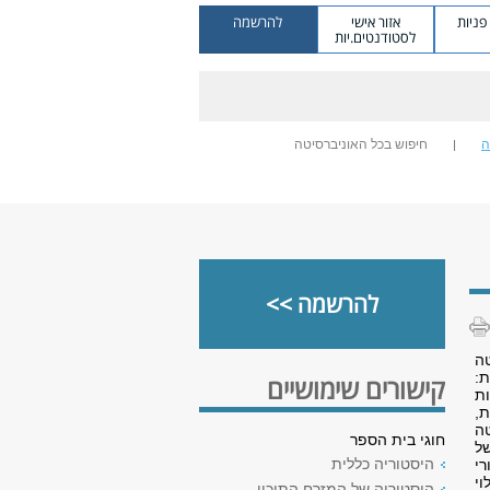
ניות
אזור אישי
להרשמה
לסטודנטים.יות
ה
חיפוש בכל האוניברסיטה
להרשמה >>
ה
:
קישורים שימושיים
ות
ת,
טה
חוגי בית הספר
ל
היסטוריה כללית
רי
וי
היסטוריה של המזרח התיכון