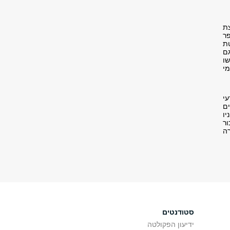
צת
ר
רסיטת
גם
השתמשו
מי
עי
ם
יו
ור
רה
סטודנטים
ידיעון הפקולטה