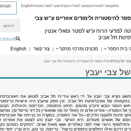
מערכת פ
אלפון
שער לסטודנטים
שער לסגל האקדמי
שער לסגל המנהלי
English
פר להיסטוריה ולימודים אזוריים ע"ש צבי
חיפוש
ה למדעי הרוח
ע"ש לסטר וסאלי אנטין
סיטת תל אביב
חיפוש באתר ז
י בית הספר
מכונים ומרכזי מחקר
צור קשר
English
|
|
|
בץ
>
על ביה"ס
>
בית הספר להיסטוריה
> ביוגרפיה של צבי יעבץ
של צבי יעבץ
ותשע נקרא צבי יעבץ על ידי ראש עיריית תל אביב לנטוש את האוניברסיט
הקמתה של אוניברסיטת תל אביב. אין ספק שיעבץ היה אישיות כריזמטית
וש הומור כובש וזיכרון מהמם. החזון והתנופה, הכריזמה והיעילות, הנכונ
 אל המטרה—אפיינו אדם זה (ואולי זה מה שמאפיין כל דור מייסדים): גמישו
לחתוך פינות ולעקוף הליכים—כל עוד המטרה, במקרה זה בנייתה של אוניברסי
יוסם של אנשים מעולים, היא העיקר. צבי יעבץ נהג לצטט את אמרתו ש
הפילוסוף היווני שחי לפני כאלפיים ושש מאות שנים: "החוקים כמוהם כקו
ים דרכם ואילו החלשים נתפסים ברשת". כריזמה, כך טען, היא עניין יחסי ותל