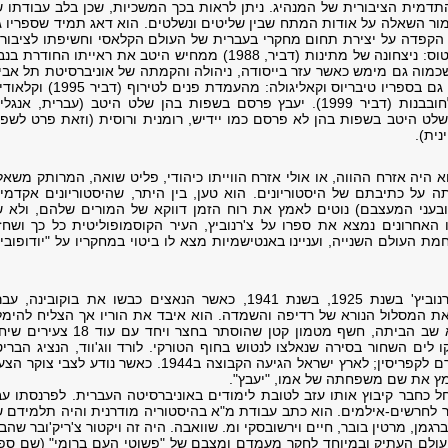
תדמית הציבורית של המנהיג. ניתן לראות בכך המשכיות, שכן בלב עבודתו 
מור השאלה על אודות המתח שבין שליטים ונשלטים. הוא דאג תמיד שספריו 
ך הקפדה על יצירת תחום מחקרי בעברית של העולם הקלאסי וחשיפתו לציבור
רחבים. ספרו אוגוסטוס: ניצחונה של מתינות (דביר, 1988) ממחיש היטב את ראייתו החודרת ב
שכמוה גם מימש כאשר עזר בייסודה, ניהולה והקמתה של אוניברסיטת תל אבי
חריפות זו עמדה לו גם בספריו טיבריוס וקאליגולה: מהעמדת פנים לטירוף (דב
ונירון: משיטתיות לחובבנות (דביר 1999). יעבץ פרסם בשפות בהן שלט היטב (עברית, אנגל
שלט היטב בשפות בהן לא פרסם כמו יידיש, רומנית ורוסית (וזאת פרט לשפ
נית).
א היה אזרח ההווה, או אולי אזרח הווייתו כיהודי, פליט שואה, המרותק משא
ה על כתיבתם של היסטוריונים. הוא טען, בין היתר, שהיסטוריונים אקדמי
תובעני המעצבם) נוטים לאמץ את רוח הזמן דווקא של המורים שלהם, ולא 
 האחרונים נמצא את ספרו על צ'רנוביץ, העיר הקוסמופוליטית כל כך ושחז
 העולם השנייה, ועניינו באנטישמיות מצא לו ביטוי במחקריו על "יודופובי
צבי יעבץ נולד בצ'רנוביץ' בשנת 1925, בשנת 1941, כאשר הנאצים כבשו את בוקובינה, 
ת המסלול הנורא של רדיפה והשמדה. הוא איבד את הוריו אך הצליח להימל
מרכבת המוות; הוא שב הביתה, חשף מטמון קטן שהוסתר בחצר ויחד עם עוד 18 
 לים השחור בסירה שנאלצו לנטוש בחוף הטורקי. לורד ווג'ווד, הנציג הבריט
ריחם עליהם והעבירם לקפריסין; לארץ ישראל הגיעה הקבוצה ב1944. כאשר נודע לצבי צוקר
ימץ את שם משפחתה של אמו, "יעבץ".
ל כחבר קיבוץ אותו עזב לטובת לימודים באוניברסיטה העברית. לפרנסתו ע
 לחרשים-אילמים. הוא כתב עבודת מ"א בהיסטוריה מודרנית והיה תלמידם 
ברגמן, מרטין בובר, חיים וירשובסקי ומ. שוואבה. היה זה ויקטור צ'ריק'ובר שהב
עולם העתיק ובמיוחד לחקר מעמדם ומצבם של "פשוטי העם ברומי" (שם ספר