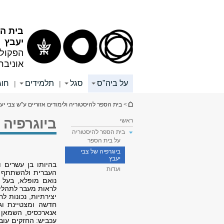
תוכן
תפריט
עליון
ראשי
בית הס
יעבץ
הפקולט
אוניבר
על ביה"ס
סגל
תלמידים
חוג
|
|
הינך נמצא כאן
>
בית הספר להיסטוריה ולימודים אזוריים ע"ש צבי יע
ביוגרפיה 
ראשי
בית הספר להיסטוריה
על בית הספר
ביוגרפיה של צבי
יעבץ
בהיותו בן עשרים 
ועדות
העברית ולהשתתף ב
נואם מופלא, בעל ח
לראות מעבר לתהליך
יצירתיות, נכונות 
חדשה ומצטיינת וג
אנארכסיס, השמאן ו
עכביש: החזקים עובר