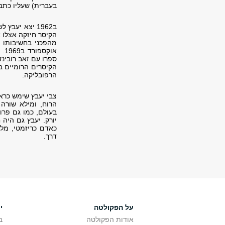
בעברית) שעליו כתב 
ב1962 יצא יע
הקיסר חיזקה אצלו 
או
הקיסרים הרומיים ב
הרפובליקה.
צבי יעבץ שימש כרא
הרוח, ומילא שורה
בעולם, כמו גם פרו
יורק. יעבץ גם היה
כאדם כריזמטי, מלא
דרך.
על הפקולטה
י
אודות הפקולטה
ב