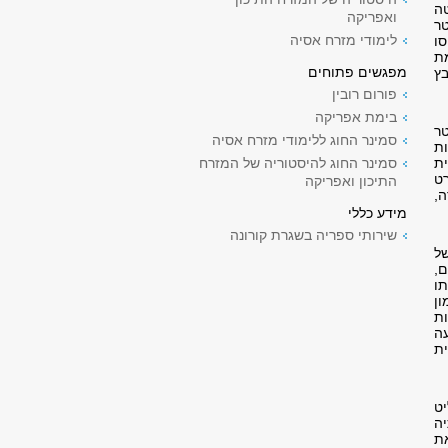
טה
ואפריקה
טר
לימודי מזרח אסיה
ו
ת
מפגשים פתוחים
בץ
פורום רובין
בימת אפריקה
טר
סמינר החוג ללימודי מזרח אסיה
ות
ית
סמינר החוג להיסטוריה של המזרח
ט
התיכון ואפריקה
ה,
מידע כללי
שירותי ספריה בשגרת קורונה
של
ם,
תו
ן
ת
עה
ית
existi) של השליט
הפוכותיה
את