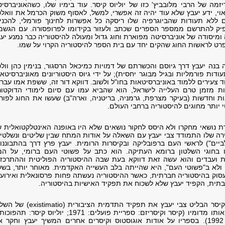
זמה של הרבי מלובביץ' כזו של יוליוס קיסר. עוד בימיו שלו, כשהאוניברסי
י, ידע יעבץ שלא עוד יהיה זה אפשרי, למשל, לאסוף משוק הכרמל את וואל
 ללא תעודות שהביוגרפיה שלו ריסקה כל אפשרות לחינוך פורמלי, להכניס
פיק להתרשם ממספר הספרים שכתב ולעזור בקידומו לפרופסורה. עם הגשמ
ומיסודה של אוניברסיטה מפוארת וחוג גדול ומעולה להיסטוריה כבר נמנע יע
רט לראשות החוג שהקים יחד עם בית הספר להיסטוריה הקרוי על שמו.
 בנה יעבץ דרך גיוסם והכשרתם של דמויות כמיכאל הרסגור, בנימין כהן וול
ודות פורמליות ובגיל מבוגר יחסית); על ידי גיוס היסטוריונים מאוניברסיטא
וד צעירים ללמוד באוניברסיטאות בחו"ל ולשוב. דווקא דור זה, ששפת אמו עבר
ות מזמן טרם העלייה לישראל, הוא שהביא עמו עם סיום לימודי הדוקטור
ת וחדשות (בעיקר מצרפת, גרמניה, בריטניה, וארה"ב) שעשו את החוג לפור
 יותר מחוגים להיסטוריה ברחבי העולם.
רת נושאי מחקרו ולא היסס לחקור נושאים שלא היו באופנה האינטלקטואלית 
ירה שלו התמודד צבי יעבץ עם השאלה על אודות המתח שבין שליטים ונשלטי
ביים") לראשי העם ברפובליקה ובקיסרות הרומית. יעבץ פרץ דרך בהתבוננו
בחוגי השלטון ברומא העתיקה. הוא כתב על פשוטי העם ברומי, על המו
ות ועבדים והוא עשה זאת דווקא בעת שבה ההיסטוריה הפוליטית וההתרכזו
 ולא ב"פשוטי העם", היא שהייתה בלב העשייה האקדמית. מאוחר יותר, בש
סוק בהיסטוריה חברתית, כאשר ההיסטוריה נעשתה פחות פרסונאלית ואירוע
יבתית, הקפיד יעבץ שלא לשכוח את תפקיד האישיות בהיסטוריה.
במחקריו על יוליוס קיסר הבליט צבי יעבץ את תפקיד התדמית הציבורית (matio
המייחדת ומבחינה אותו מדומיו (קיסר וקיסריזם: ספריית פועלים: 1971; יוליוס קיסר: ת
של כריזמה, דביר: 1992). בספריו על אודות אוגוסטוס וקיסרים אחרים המשיך יעבץ וחקר 