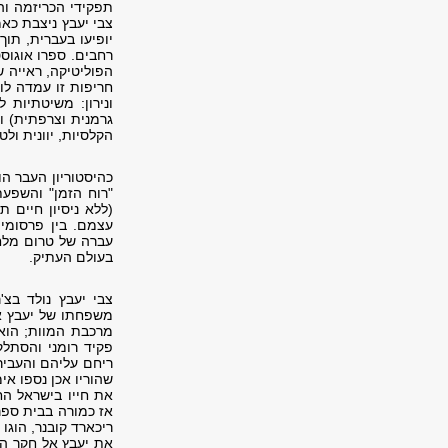
תפקידי הכריזמה וה
צבי יעבץ ניצבת כא
יופיעו בעברית, תו
הפוליטיקה, ראייה 
גרמנית וצרפתית) ו
הקלסיות, יוונית ולטי
כהיסטוריון העבר הו
"רוח הזמן" והשפעת
(ללא ניסיון חיים 
עצמם. בין פרסומיו
עברה של טרום מלחמת
בעולם העתיק.
משפחתו של יעבץ א
פקיד רומני והסתלקו
שהוריו אכן נספו א
את חייו בישראל הח
אז כמורה בבית ספר
ריכארד קובנר, הוגו 
את יעבץ אל חקר ה