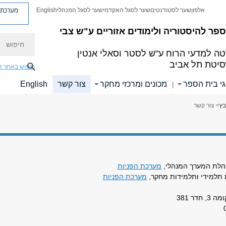
מערכת פ
אלפון
שער לסטודנטים
שער לסגל האקדמי
שער לסגל המנהלי
English
פר להיסטוריה ולימודים אזוריים ע"ש צבי
חיפוש
ה למדעי הרוח
ע"ש לסטר וסאלי אנטין
סיטת תל אביב
חיפוש באתר ז
גי בית הספר
מכונים ומרכזי מחקר
צור קשר
English
|
בץ
> צור קשר
הלת המערך המנהלי,
מערכת הפניות
 תלמידי ותלמידות מחקר,
מערכת הפניות
חדר 381