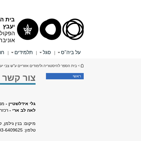
תוכן
תפריט
עליון
ראשי
בית הס
יעבץ
הפקולט
אוניבר
על ביה"ס
סגל
תלמידים
חו
|
|
|
הינך נמצא כאן
>
בית הספר להיסטוריה ולימודים אזוריים ע"ש צבי יע
צור קשר
ראשי
גלי אידלשטיין -
מנ
לאה לב ארי - ​
רכזת
מיקום: בנין גילמן, קומה 3, 
טלפון: 03-6409625