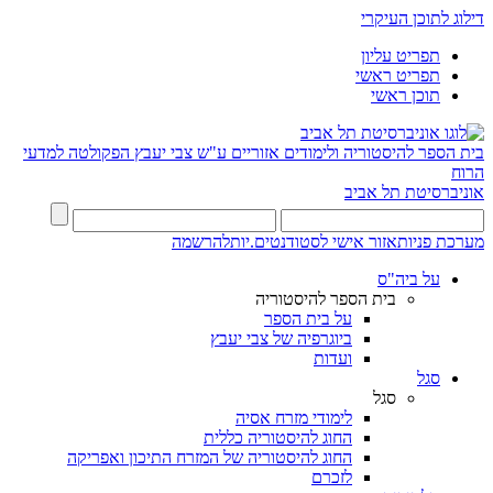
דילוג לתוכן העיקרי
תפריט עליון
תפריט ראשי
תוכן ראשי
בית הספר להיסטוריה ולימודים אזוריים ע"ש צבי יעבץ
הפקולטה למדעי
הרוח
אוניברסיטת תל אביב
מערכת פניות
אזור אישי לסטודנטים.יות
להרשמה
על ביה"ס
בית הספר להיסטוריה
על בית הספר
ביוגרפיה של צבי יעבץ
ועדות
סגל
סגל
לימודי מזרח אסיה
החוג להיסטוריה כללית
החוג להיסטוריה של המזרח התיכון ואפריקה
לזכרם