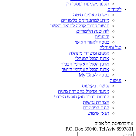
תקנון משמעת ופסקי דין
לימודים
רישום לאוניברסיטה
מידע למתעניינים בלימודים
חישוב סיכויי קבלה לתואר ראשון
לוח שנת הלימודים
ידיעונים
כניסה לאזור האישי
סגל ומינהלה
אגפים ומשרדי מינהלה
ארגון הסגל המנהלי
ארגון הסגל האקדמי הבכיר
ארגון הסגל האקדמי הזוטר
כניסה ל-My Tau
נגישות
נגישות בקמפוס
מניעה וטיפול בהטרדה מינית
הנחיות בדבר חוק חופש המידע
הצהרת נגישות
הגנת הפרטיות
תנאי שימוש
אוניברסיטת תל אביב
P.O. Box 39040, Tel Aviv 6997801