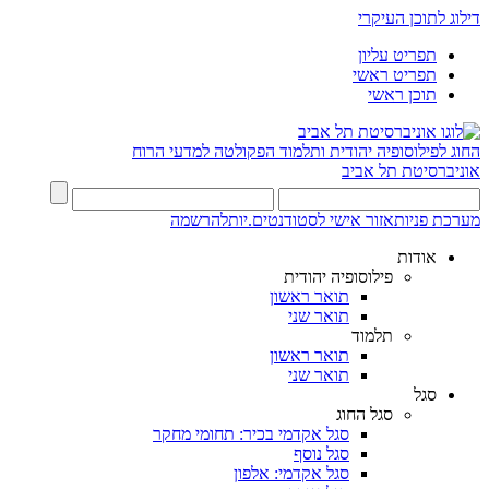
דילוג לתוכן העיקרי
תפריט עליון
תפריט ראשי
תוכן ראשי
החוג לפילוסופיה יהודית ותלמוד
הפקולטה למדעי הרוח
אוניברסיטת תל אביב
מערכת פניות
אזור אישי לסטודנטים.יות
להרשמה
אודות
פילוסופיה יהודית
תואר ראשון
תואר שני
תלמוד
תואר ראשון
תואר שני
סגל
סגל החוג
סגל אקדמי בכיר: תחומי מחקר
סגל נוסף
סגל אקדמי: אלפון