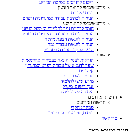
רישום לקורסים בשיטת הבידינג
מידע שימושי לתואר ראשון
כלים שלובים
הנחיות לכתיבת עבודה סמינריונית ורפרט
מידע שימושי לתואר שני
חומר לבחינת גמר לתלמידי המסלול העיוני
הנחיות לכתיבת עבודה סמינריונית ורפרט
הנחיות להגשת הצעת מחקר
הנחיות להגשת עבודת גמר
טופס הפקדת עבודה בספריה
שונות
הוראות לעניין הונאה בעבודות אקדמאיות
שער לדוגמא של עבודת רפרט וסמינריון
קישורים
טפסים לשירותכם
מידע אישי לתלמיד
אגף רישום ומינהל
היחידה לשכל לימוד
חדשות ואירועים
חדשות ואירועים
סמינר מחקרי
כנסים, אירועים וערבי עיון
צרו קשר
הינך נמצא כאן