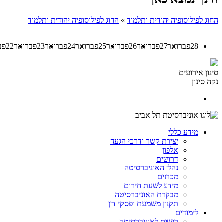
החוג לפילוסופיה יהודית ותלמוד
»
החוג לפילוסופיה יהודית ותלמוד
28
פברואר
27
פברואר
26
פברואר
25
פברואר
24
פברואר
23
פברואר
22
פב
סינון אירועים
נקה סינון
מידע כללי
יצירת קשר ודרכי הגעה
אלפון
דרושים
נהלי האוניברסיטה
מכרזים
מידע לשעת חירום
מבקרת האוניברסיטה
תקנון משמעת ופסקי דין
לימודים
רישום לאוניברסיטה